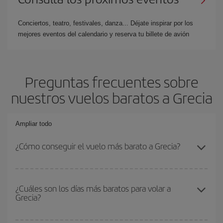
Conciertos, teatro, festivales, danza... Déjate inspirar por los
mejores eventos del calendario y reserva tu billete de avión
Preguntas frecuentes sobre
nuestros vuelos baratos a Grecia
Ampliar todo
¿Cómo conseguir el vuelo más barato a Grecia?
Podrás ahorrar en tu billete de avión y conseguir el vuelo más
barato si evitas temporadas altas, compras con antelación y
¿Cuáles son los días más baratos para volar a
Grecia?
puedes ser flexible con las fechas y horarios de ida y vuelta.
Además, si no tienes decidido un destino concreto para tu viaje,
mira nuestras ofertas y déjate inspirar: seguro que encuentras el