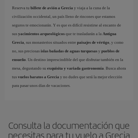
Reserva tu
billete de avión a Grecia
y viaja a la cuna de la
civilización occidental, un país lleno de rincones que estamos
seguros te emocionarán. Y es que es difícil resistirse al encanto de
sus
yacimientos arqueológicos
que te trasladarán a la
Antigua
Grecia
, sus monasterios situados entre
paisajes de vértigo
, y como
no, sus preciosas
islas bañadas de aguas turquesas
y
pueblos de
ensueño
. Un destino imprescindible del que disfrutar también en la
mesa, degustando su
exquisita y variada gastronomía
. Busca ahora
tus
vuelos baratos a Grecia
y no dudes que será la mejor elección
para pasar unos días de vacaciones.
Consulta la documentación que
necesitas para tu vuelo a Grecia