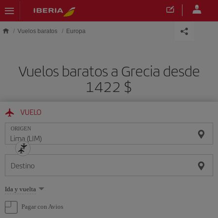
Saltar al contenido principal
Vuelos baratos
Europa
Vuelos baratos a Grecia desde
1422 $
VUELO
ORIGEN
Destino
Seleccione
Ida y vuelta
una
opción
Pagar con Avios