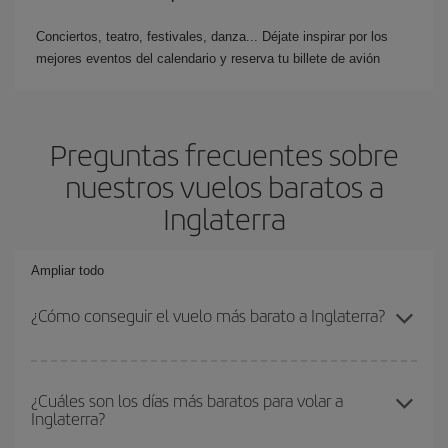
Conciertos, teatro, festivales, danza... Déjate inspirar por los
mejores eventos del calendario y reserva tu billete de avión
Preguntas frecuentes sobre
nuestros vuelos baratos a
Inglaterra
Ampliar todo
¿Cómo conseguir el vuelo más barato a Inglaterra?
Podrás ahorrar en tu billete de avión y conseguir el vuelo más
barato si evitas temporadas altas, compras con antelación y
¿Cuáles son los días más baratos para volar a
Inglaterra?
puedes ser flexible con las fechas y horarios de ida y vuelta.
Además, si no tienes decidido un destino concreto para tu viaje,