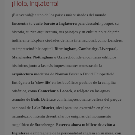
¡Hola, Inglaterra!
¡Bienvenid@ a uno de los países más visitados del mundo!
Encuentra tu
vuelo barato a Inglaterra
para descubrir porqué: su
historia, su rica arquitectura, sus paisajes y su cultura no te dejarán
indiferente. Explora ciudades de fama internacional, como
Londres
,
su imprescindible capital,
Birmingham, Cambridge, Liverpool,
Manchester, Nottingham u Oxford
, donde encontrarás edificios
históricos junto a las más impresionantes muestras de la
arquitectura moderna
de Norman Foster o David Chipperfield.
Entrégate a la ‘
slow life
’ en los bucólicos pueblos de la campiña
británica, como
Canterbur o Lacock
, o relájate en las aguas
termales de
Bath
. Deléitate con la impresionante belleza del parque
nacional de
Lake District
, ideal para una excursión en plena
naturaleza, o intenta desentrañar los enigmas del monumento
megalítico de
Stonehenge
. R
eserva ahora tu billete de avión a
Inglaterra
e imprégnate de la personalidad inglesa en su mesa, con