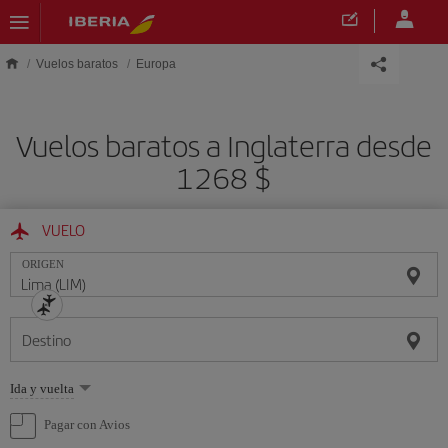
Saltar al contenido principal
Vuelos baratos
Europa
Vuelos baratos a Inglaterra desde
1268 $
VUELO
ORIGEN
Destino
Seleccione
Ida y vuelta
una
opción
Pagar con Avios