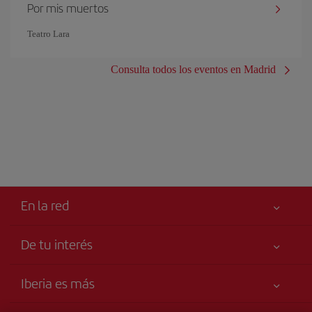
Por mis muertos
Teatro Lara
Consulta todos los eventos en Madrid
En la red
De tu interés
Libro de reclamaciones
Tu seguridad es lo primero
Iberia es más
Accesibilidad
Noticias y Novedades