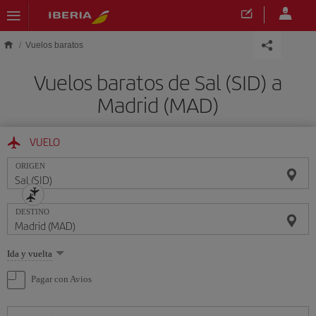
Saltar al contenido principal
Vuelos baratos
Vuelos baratos de Sal (SID) a
Madrid (MAD)
VUELO
ORIGEN
DESTINO
Seleccione
Ida y vuelta
una
opción
Pagar con Avios