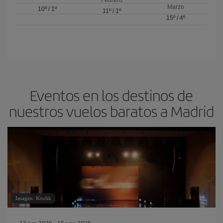
Febrero
Marzo
10º
/
1º
11º
/
1º
15º
/
4º
Eventos en los destinos de
nuestros vuelos baratos a Madrid
Imagen: Kozlik