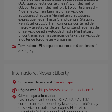
Q10, que conecta con la línea A, E y F del metro;
Q3, con la línea F del metro y B15 con la líneas 3 y
4 del metro… También hay un servicio de
autobuses directos a Manhattan y autobuses
exprés que llegan hasta Grand Central Station y
Penn Station. El Airtrain comunica con la red de
metro y la estación de tren Long Island, además de
un servicio de alta velocidad hasta Manhattan.
Encontrarás además paradas de taxis y servicios de
alquiler de furgonetas y limusinas.
Terminales:
El aeropuerto cuenta con 6 terminales: 1,
2, 4, 5, 7 y 8.
Internacional Newark Liberty
Situación:
Nueva York
Ver en mapa
https://www.newarkairport.com/
Página web:
Cómo llegar a la ciudad:
Las líneas de autobuses 28, 37, 62, 67 y 107
comunican el aeropuerto y la ciudad. También hay
un servicio de autobuses exprés. El servicio
ferroviario Airtrain conecta el aeropuerto y la