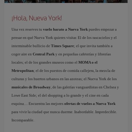
¡Hola, Nueva York!
Una vez reserves tu
vuelo barato a Nueva York
puedes empezar a
pensar en qué Nueva York quieres visitar. El de los rascacielos y el
interminable bullicio de
Times Square
; el que invita también a
coger aire en
Central Park
y en pequeñas cafeterías y librerías
locales; el de los grandes museos como el
MOMA o el
Metropolitan
; el de los puestos de comida callejera, la mezcla de
culturas y los huertos urbanos en las azoteas; el Nueva York de los
musicales de Broadway
, de las galerías vanguardistas en Chelsea y
Lowe East Side; el del shopping a lo grande y el cine en cada
esquina… Encuentra las mejores
ofertas de vuelos a Nueva York
para vivir la ciudad que nunca duerme. Inabordable. Impredecible.
Incomparable.