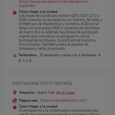
https://www.aeropuertos.net/aeropuerto-
laguardia/
Cómo llegar a la ciudad:
Las líneas de autobuses número Q70, Q47, Q72 y
Q48 conectan el aeropuerto con Queens, Brookly y
el Midtown de Manhattan y el metro. Al Bronx se
llega con el autobús M60 y conecta con las líneas
de metro N o Q. Además hay líneas de autobuses
exprés que comunican el aeropuerto con la
terminal de autobuses, Grand Central Station y
Penn Station. También existe el alquiler de
limusinas y vehículo privado.
Terminales:
El aeropuerto cuenta con 4 terminales: A,
B, C y D.
Internacional John F. Kennedy
Situación:
Nueva York
Ver en mapa
https://www.jfkairport.com/
Página web:
Cómo llegar a la ciudad:
El aeropuerto y la ciudad están comunicados por
medio de numerosas líneas de autobuses públicos: