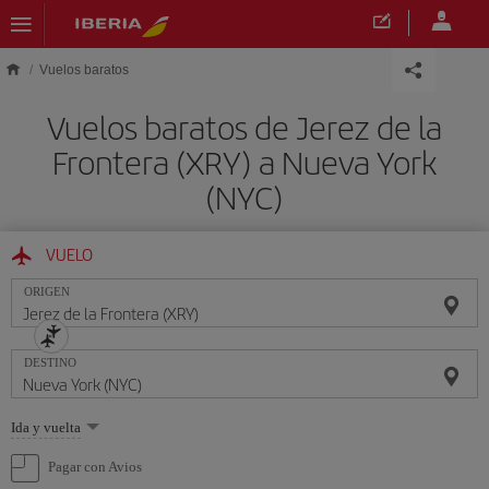
Saltar al contenido principal
Vuelos baratos
Vuelos baratos de Jerez de la
Frontera (XRY) a Nueva York
(NYC)
VUELO
ORIGEN
DESTINO
Seleccione
Ida y vuelta
una
opción
Pagar con Avios