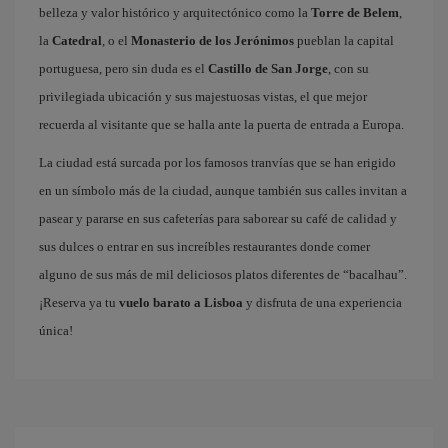
belleza y valor histórico y arquitectónico como la
Torre de Belem
,
la
Catedral
, o el
Monasterio de los Jerónimos
pueblan la capital
portuguesa, pero sin duda es el
Castillo de San Jorge
, con su
privilegiada ubicación y sus majestuosas vistas, el que mejor
recuerda al visitante que se halla ante la puerta de entrada a Europa.
La ciudad está surcada por los famosos tranvías que se han erigido
en un símbolo más de la ciudad, aunque también sus calles invitan a
pasear y pararse en sus cafeterías para saborear su café de calidad y
sus dulces o entrar en sus increíbles restaurantes donde comer
alguno de sus más de mil deliciosos platos diferentes de “bacalhau”.
¡Reserva ya tu
vuelo barato a Lisboa
y disfruta de una experiencia
única!