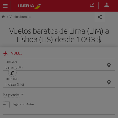
Saltar al contenido principal
Vuelos baratos
Vuelos baratos de Lima (LIM) a
Lisboa (LIS) desde 1093 $
VUELO
ORIGEN
DESTINO
Seleccione
Ida y vuelta
una
opción
Pagar con Avios