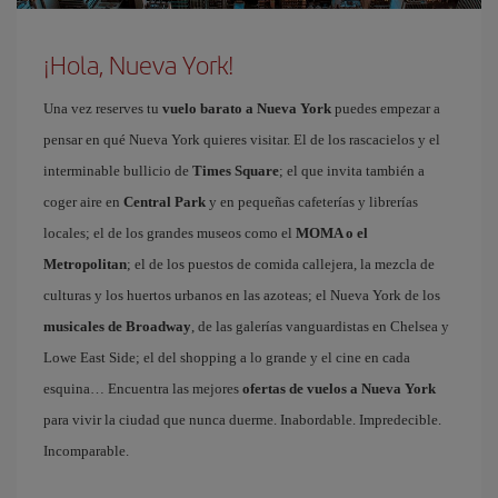
¡Hola, Nueva York!
Una vez reserves tu
vuelo barato a Nueva York
puedes empezar a
pensar en qué Nueva York quieres visitar. El de los rascacielos y el
interminable bullicio de
Times Square
; el que invita también a
coger aire en
Central Park
y en pequeñas cafeterías y librerías
locales; el de los grandes museos como el
MOMA o el
Metropolitan
; el de los puestos de comida callejera, la mezcla de
culturas y los huertos urbanos en las azoteas; el Nueva York de los
musicales de Broadway
, de las galerías vanguardistas en Chelsea y
Lowe East Side; el del shopping a lo grande y el cine en cada
esquina… Encuentra las mejores
ofertas de vuelos a Nueva York
para vivir la ciudad que nunca duerme. Inabordable. Impredecible.
Incomparable.