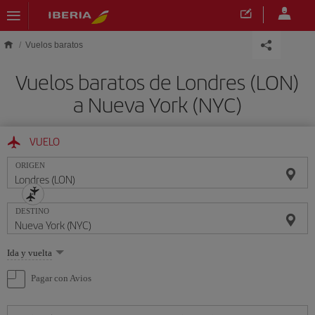
Saltar al contenido principal
Vuelos baratos
Vuelos baratos de Londres (LON)
a Nueva York (NYC)
VUELO
ORIGEN
DESTINO
Seleccione
Ida y vuelta
una
opción
Pagar con Avios