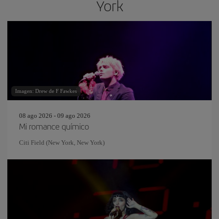
York
Imagen: Drew de F Fawkes
08 ago 2026 - 09 ago 2026
Mi romance químico
Citi Field (New York, New York)