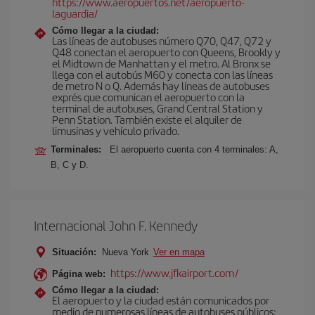
https://www.aeropuertos.net/aeropuerto-
laguardia/
Cómo llegar a la ciudad:
Las líneas de autobuses número Q70, Q47, Q72 y
Q48 conectan el aeropuerto con Queens, Brookly y
el Midtown de Manhattan y el metro. Al Bronx se
llega con el autobús M60 y conecta con las líneas
de metro N o Q. Además hay líneas de autobuses
exprés que comunican el aeropuerto con la
terminal de autobuses, Grand Central Station y
Penn Station. También existe el alquiler de
limusinas y vehículo privado.
Terminales:
El aeropuerto cuenta con 4 terminales: A,
B, C y D.
Internacional John F. Kennedy
Situación:
Nueva York
Ver en mapa
https://www.jfkairport.com/
Página web:
Cómo llegar a la ciudad:
El aeropuerto y la ciudad están comunicados por
medio de numerosas líneas de autobuses públicos: