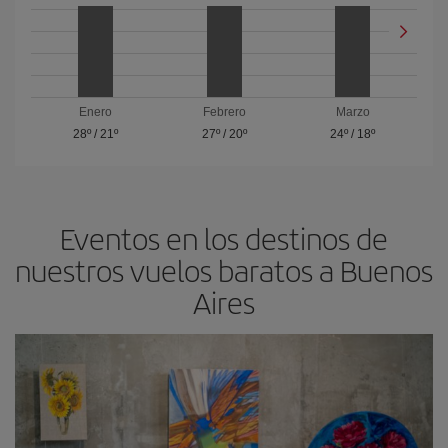
Enero
Febrero
Marzo
28º
/
21º
27º
/
20º
24º
/
18º
Eventos en los destinos de
nuestros vuelos baratos a Buenos
Aires