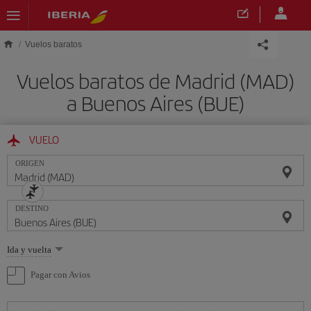
Saltar al contenido principal
Vuelos baratos
Vuelos baratos de Madrid (MAD)
a Buenos Aires (BUE)
VUELO
ORIGEN
DESTINO
Seleccione
Ida y vuelta
una
opción
Pagar con Avios