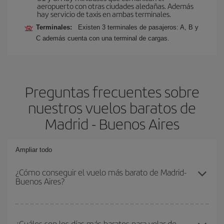
aeropuerto con otras ciudades aledañas. Además
hay servicio de taxis en ambas terminales.
Terminales:
Existen 3 terminales de pasajeros: A, B y
C además cuenta con una terminal de cargas.
Preguntas frecuentes sobre
nuestros vuelos baratos de
Madrid - Buenos Aires
Ampliar todo
¿Cómo conseguir el vuelo más barato de Madrid-
Buenos Aires?
Podrás ahorrar en tu billete de avión de Madrid-Buenos Aires-dest
y conseguir el vuelo más barato si evitas temporadas altas,
¿Cuáles son los días más baratos para volar de