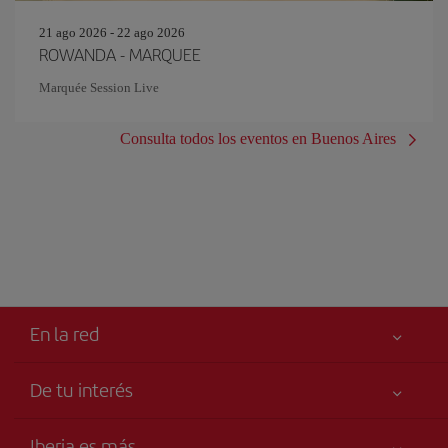
21 ago 2026 - 22 ago 2026
ROWANDA - MARQUEE
Marquée Session Live
Consulta todos los eventos en Buenos Aires
En la red
De tu interés
Libro de reclamaciones
Tu seguridad es lo primero
Iberia es más