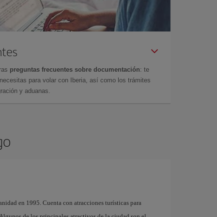
ntes
tras
preguntas frecuentes sobre documentación
: te
cesitas para volar con Iberia, así como los trámites
gración y aduanas.
go
nidad en 1995. Cuenta con atracciones turísticas para
. Algunos de los principales atractivos de la ciudad son el