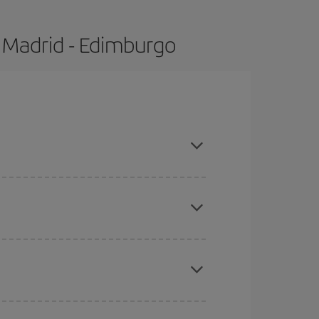
 Madrid - Edimburgo
mpras con antelación y puedes ser flexible con
eral las Navidades, la Semana Santa y los
ana,
cuanto antes
compres tu vuelo, mejores
ratos
. Dinos desde dónde vuelas, a dónde