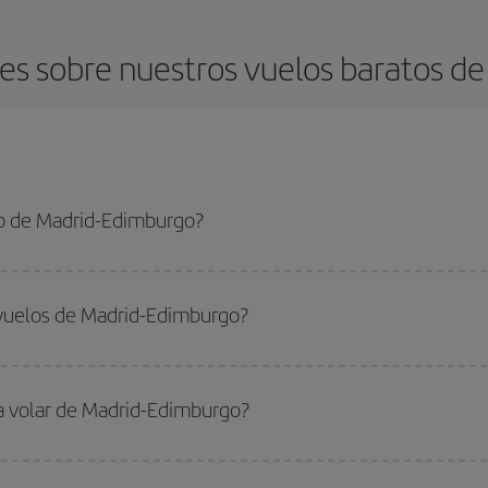
es sobre nuestros vuelos baratos de
o de Madrid-Edimburgo?
dimburgo-dest y conseguir el vuelo más barato si evitas temporadas altas, co
 vuelos de Madrid-Edimburgo?
do
fuera de las temporadas altas
. Aunque depende de tu destino, por lo gen
 alta. Además, sobre todo si estás pensando en una escapada de fin de sem
ra volar de Madrid-Edimburgo?
ar, solo tienes que empezar una consulta en nuestro
buscador de vuelos ba