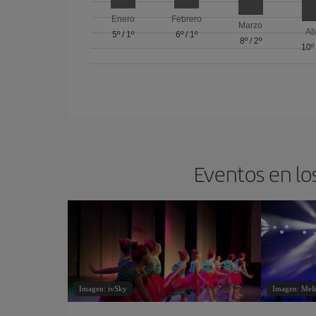
Enero
Febrero
Marzo
Ab
5º
/
1º
6º
/
1º
8º
/
2º
10º
Eventos en lo
Imagen: ivSky
Imagen: Mel