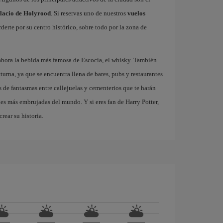
lacio de Holyrood
. Si reservas uno de nuestros
vuelos
derte por su centro histórico, sobre todo por la zona de
abora la bebida más famosa de Escocia, el whisky. También
turna, ya que se encuentra llena de bares, pubs y restaurantes
 de fantasmas entre callejuelas y cementerios que te harán
des más embrujadas del mundo. Y si eres fan de Harry Potter,
rear su historia.