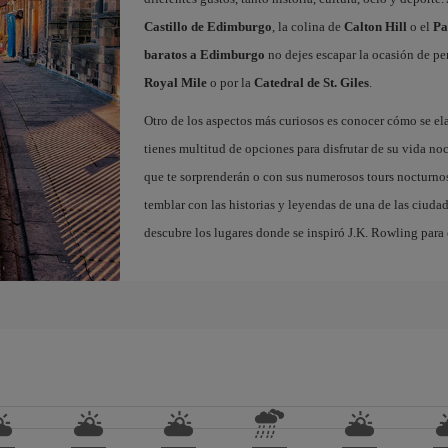
Castillo de Edimburgo
, la colina de
Calton Hill
o el
Pa
baratos a Edimburgo
no dejes escapar la ocasión de per
Royal Mile
o por la
Catedral de St. Giles
.
Otro de los aspectos más curiosos es conocer cómo se el
tienes multitud de opciones para disfrutar de su vida noc
que te sorprenderán o con sus numerosos tours nocturnos
temblar con las historias y leyendas de una de las ciuda
descubre los lugares donde se inspiró J.K. Rowling para c