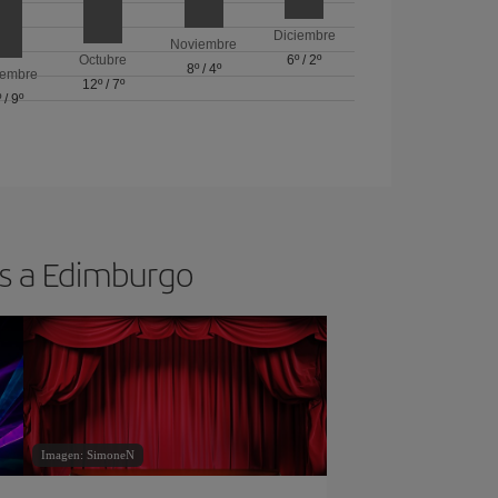
Diciembre
Noviembre
Octubre
6º
/
2º
8º
/
4º
iembre
12º
/
7º
º
/
9º
os a Edimburgo
Imagen: SimoneN