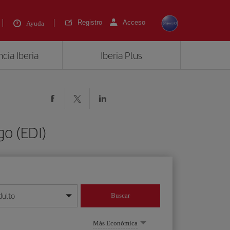
Registro
Acceso
Ayuda
cia Iberia
Iberia Plus
o (EDI)
dulto
Buscar
o día/mes/año
Más Económica