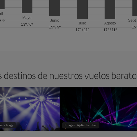
ril
Mayo
/
4º
Junio
Sept
Julio
Agosto
13º
/
6º
15º
/
9º
15
17º
/
11º
17º
/
11º
s destinos de nuestros vuelos barat
inda Nagy
Imagen: Ajdin Kamber