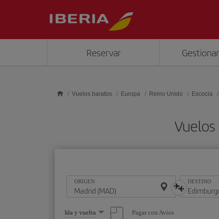
Saltar al contenido principal
Reservar
Gestionar
Vuelos baratos
Europa
Reino Unido
Escocia
Vuelos
ORIGEN
DESTINO
Seleccione
Pagar con Avios
Ida y vuelta