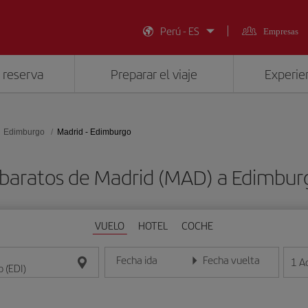
Perú - ES
Empresas
 reserva
Preparar el viaje
Experien
Edimburgo
Madrid - Edimburgo
 baratos de Madrid (MAD) a Edimburg
VUELO
HOTEL
COCHE
Fecha ida
Fecha vuelta
1
A
Introduce la fecha en formato día/mes/año
Introduce la fecha en format