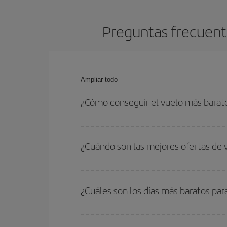
Preguntas frecuent
Ampliar todo
¿Cómo conseguir el vuelo más barat
Podrás ahorrar en tu billete de avión de Madrid-E
las fechas y horarios de ida y vuelta.
¿Cuándo son las mejores ofertas de
Puedes conseguir los vuelos más baratos viajan
periodos de vacaciones escolares son temporada
¿Cuáles son los días más baratos pa
precios encontrarás.
Para saber qué días te saldrá más económico vol