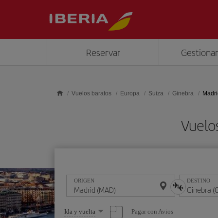
Saltar al contenido principal
Reservar
Gestionar
Vuelos baratos
Europa
Suiza
Ginebra
Madri
Vuelo
ORIGEN
DESTINO
Seleccione
Pagar con Avios
Ida y vuelta