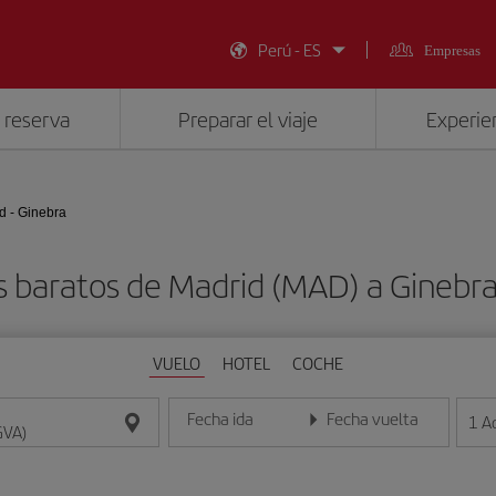
Perú - ES
Empresas
 reserva
Preparar el viaje
Experien
d - Ginebra
s baratos de Madrid (MAD) a Ginebra
VUELO
HOTEL
COCHE
Fecha ida
Fecha vuelta
1
A
Introduce la fecha en formato día/mes/año
Introduce la fecha en format