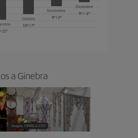
Diciembre
Noviembre
5º
/
-1º
9º
/
2º
Octubre
iembre
15º
/
7º
/
11º
tos a Ginebra
Imagen: URMILA 2320