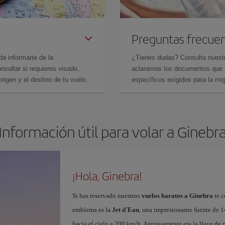
Preguntas frecue
da informarte de la
¿Tienes dudas? Consulta nues
sultar si requieres visado,
aclaramos los documentos que ne
rigen y el destino de tu vuelo.
específicos exigidos para la mi
Información útil para volar a Ginebr
¡Hola, Ginebra!
Si has reservado nuestros
vuelos baratos a Ginebra
te c
emblema es la
Jet d´Eau
, una impresionante fuente de 1
hacia el cielo a 200 km/h. Antiguamente era la llave de p