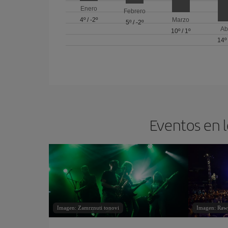
Enero
Febrero
4º
/
-2º
Marzo
5º
/
-2º
Ab
10º
/
1º
14º
Eventos en l
Imagen: Zamrznuti tonovi
Imagen: Raw