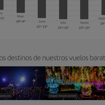
ril
Mayo
/
5º
Sept
18º
/
9º
Junio
Julio
Agosto
19º
22º
/
13º
23º
/
15º
23º
/
15º
os destinos de nuestros vuelos bara
pixel.com
Imagen: lemaret pierrick