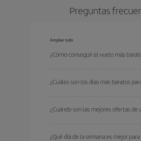
Preguntas frecuen
Ampliar todo
¿Cómo conseguir el vuelo más barat
Podrás ahorrar en tu billete de avión de Madrid-G
fechas y horarios de ida y vuelta.
¿Cuáles son los días más baratos par
Para saber qué días te saldrá más económico vol
quieres ir y en qué fechas habías pensado viajar
¿Cuándo son las mejores ofertas de 
para que puedas encontrar la mejor oferta. Ademá
más en el precio de tu billete.
Puedes conseguir los vuelos más baratos viajan
periodos de vacaciones escolares son temporada
¿Qué día de la semana es mejor para
precios encontrarás.