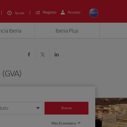
Registro
Acceso
Ayuda
cia Iberia
Iberia Plus
 (GVA)
dulto
Buscar
o día/mes/año
Más Económica