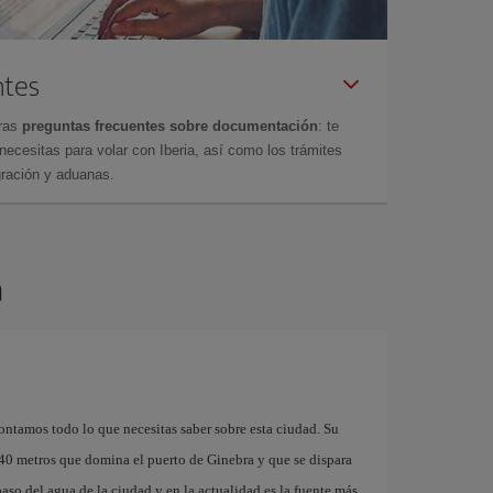
ntes
tras
preguntas frecuentes sobre documentación
: te
cesitas para volar con Iberia, así como los trámites
gración y aduanas.
a
ontamos todo lo que necesitas saber sobre esta ciudad. Su
40 metros que domina el puerto de Ginebra y que se dispara
aso del agua de la ciudad y en la actualidad es la fuente más