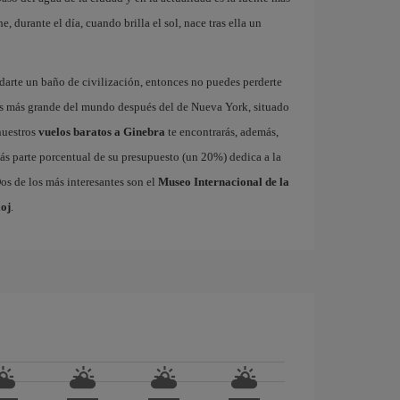
 durante el día, cuando brilla el sol, nace tras ella un
 darte un baño de civilización, entonces no puedes perderte
as más grande del mundo después del de Nueva York, situado
nuestros
vuelos baratos a Ginebra
te encontrarás, además,
ás parte porcentual de su presupuesto (un 20%) dedica a la
os de los más interesantes son el
Museo Internacional de la
oj
.