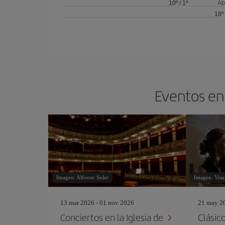
10º
/
1º
Ab
16º
Eventos en 
Imagen: Alfonso Soler
Imagen: Visu
13 mar 2026 - 01 nov 2026
21 may 20
Conciertos en la Iglesia de
Clásico