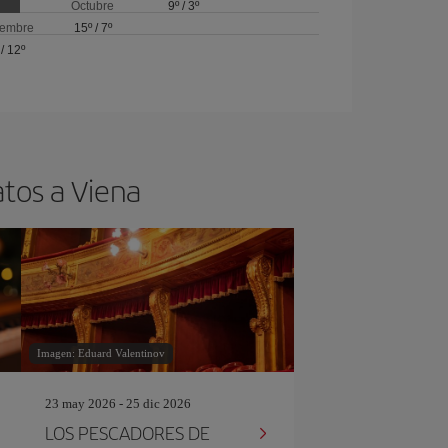
Octubre
9º
/
3º
iembre
15º
/
7º
/
12º
atos a Viena
Imagen: Eduard Valentinov
23 may 2026 - 25 dic 2026
LOS PESCADORES DE