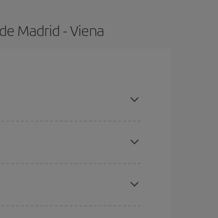
de Madrid - Viena
 con antelación y puedes ser flexible con las
ratos
. Dinos desde dónde vuelas, a dónde
ra días cercanos
, tanto de ida como de vuelta,
gunos
horarios
puede que te hagan ahorrar aún
eral las Navidades, la Semana Santa y los