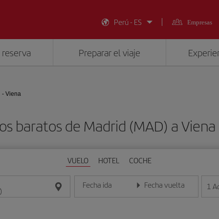
Perú - ES
Empresas
 reserva
Preparar el viaje
Experien
 - Viena
os baratos de Madrid (MAD) a Viena 
VUELO
HOTEL
COCHE
Fecha ida
Fecha vuelta
1
A
Introduce la fecha en formato día/mes/año
Introduce la fecha en format