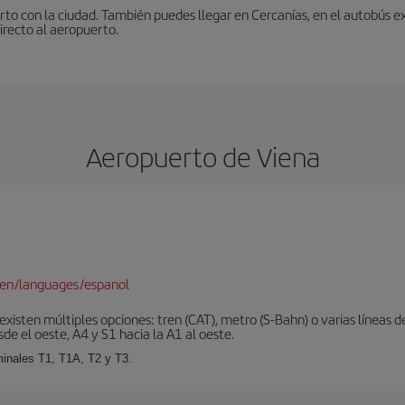
to con la ciudad. También puedes llegar en Cercanías, en el autobús ex
irecto al aeropuerto.
Aeropuerto de Viena
/en/languages/espanol
xisten múltiples opciones: tren (CAT), metro (S-Bahn) o varias líneas d
sde el oeste, A4 y S1 hacia la A1 al oeste.
minales T1, T1A, T2 y T3.