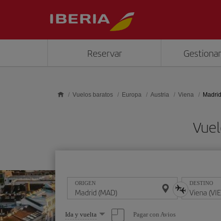
Saltar al contenido principal
Reservar
Gestionar
Vuelos baratos
Europa
Austria
Viena
Madrid
Vuel
ORIGEN
DESTINO
Seleccione
Pagar con Avios
Ida y vuelta