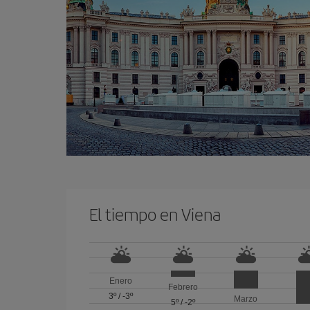
El tiempo en Viena
Enero
Febrero
3º
/
-3º
Marzo
5º
/
-2º