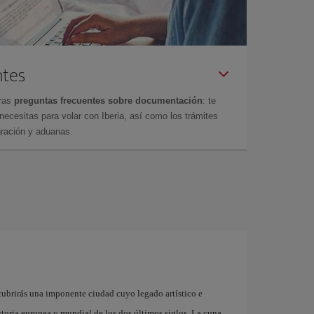
ntes
tras
preguntas frecuentes sobre documentación
: te
cesitas para volar con Iberia, así como los trámites
gración y aduanas.
cubrirás una imponente ciudad cuyo legado artístico e
storia europea y mundial de los dos últimos siglos. La cuna