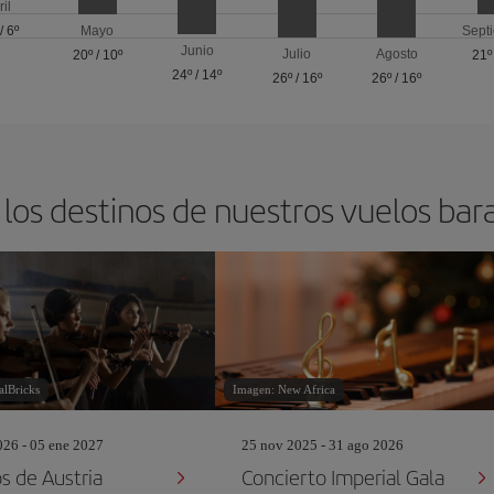
ril
/
6º
Mayo
Sept
Junio
Julio
Agosto
20º
/
10º
21º
24º
/
14º
26º
/
16º
26º
/
16º
los destinos de nuestros vuelos bar
alBricks
Imagen: New Africa
26 - 05 ene 2027
25 nov 2025 - 31 ago 2026
s de Austria
Concierto Imperial Gala