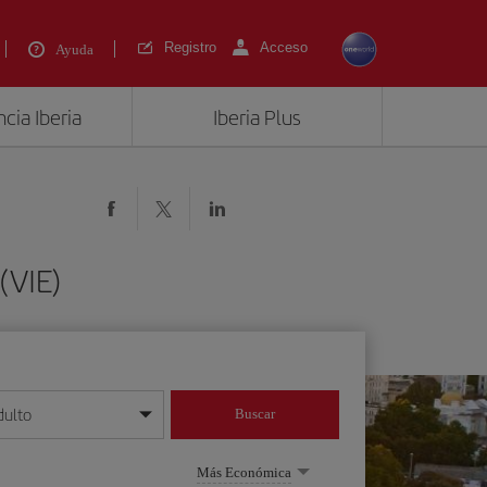
Registro
Acceso
Ayuda
cia Iberia
Iberia Plus
(VIE)
dulto
Buscar
o día/mes/año
Más Económica