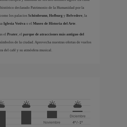
 histórico declarado Patrimonio de la Humanidad por la
 como los palacios
Schönbrunn
,
Hofburg
y
Belvedere
, la
osa
Iglesia Votiva
o el
Museo de Historia del Arte
.
as el
Prater
, el
parque de atracciones más antiguo del
 símbolos de la ciudad. Aprovecha nuestras ofertas de vuelos
ura del café y su atmósfera musical.
Diciembre
Noviembre
4º
/
-1º