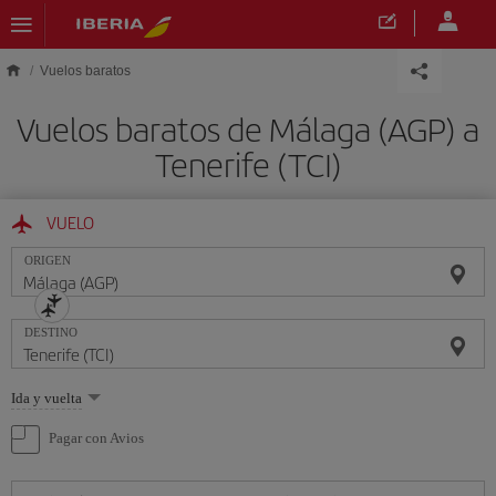
Saltar al contenido principal
Vuelos baratos
Vuelos baratos de Málaga (AGP) a
Tenerife (TCI)
VUELO
ORIGEN
DESTINO
Seleccione
Ida y vuelta
una
opción
Pagar con Avios