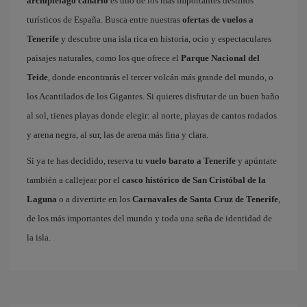
archipiélago canario
es uno de los más importantes destinos
turísticos de España. Busca entre nuestras
ofertas de vuelos a
Tenerife
y descubre una isla rica en historia, ocio y espectaculares
paisajes naturales, como los que ofrece el
Parque Nacional del
Teide
, donde encontrarás el tercer volcán más grande del mundo, o
los Acantilados de los Gigantes. Si quieres disfrutar de un buen baño
al sol, tienes playas donde elegir: al norte, playas de cantos rodados
y arena negra, al sur, las de arena más fina y clara.
Si ya te has decidido, reserva tu
vuelo barato a Tenerife
y apúntate
también a callejear por el
casco histórico de San Cristóbal de la
Laguna
o a divertirte en los
Carnavales de Santa Cruz de Tenerife
,
de los más importantes del mundo y toda una seña de identidad de
la isla.