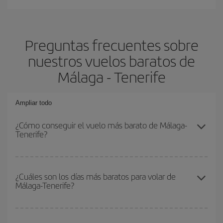
Preguntas frecuentes sobre
nuestros vuelos baratos de
Málaga - Tenerife
Ampliar todo
¿Cómo conseguir el vuelo más barato de Málaga-
Tenerife?
Podrás ahorrar en tu billete de avión de Málaga-Tenerife-dest y
conseguir el vuelo más barato si evitas temporadas altas,
¿Cuáles son los días más baratos para volar de
Málaga-Tenerife?
compras con antelación y puedes ser flexible con las fechas y
horarios de ida y vuelta.
Para saber qué días te saldrá más económico volar, solo tienes