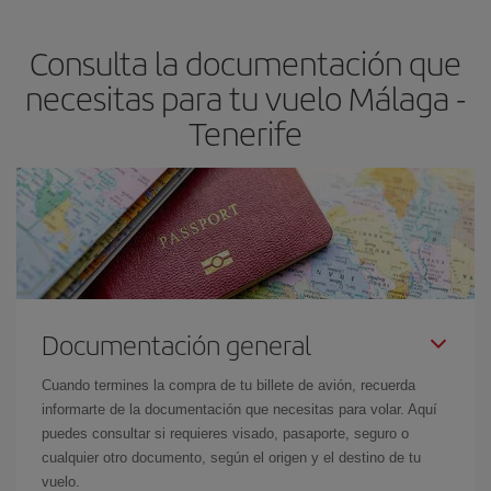
claves para encontrar los mejores precios son
anticiparte y ser
flexible.
Lo normal es que
cuanto antes
reserves tus billetes de
Consulta la documentación que
avión más baratos te saldrán. Además, si buscas los vuelos con
las fechas y los horarios del viaje un poco abiertos, podrás
elegir
necesitas para tu vuelo Málaga -
el precio más barato.
Tenerife
Documentación general
Cuando termines la compra de tu billete de avión, recuerda
informarte de la documentación que necesitas para volar. Aquí
puedes consultar si requieres visado, pasaporte, seguro o
cualquier otro documento, según el origen y el destino de tu
vuelo.