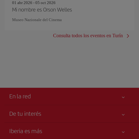
01 abr 2026 - 05 oct 2026
Mi nombre es Orson Welles
Museo Nazionale del Cinema
Consulta todos los eventos en Turín
En la red
De tu interés
Libro de reclamaciones
Tu seguridad es lo primero
Iberia es más
Accesibilidad