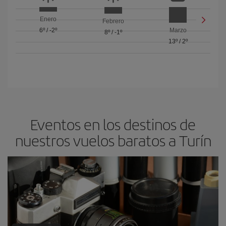
Enero
Febrero
6º
/
-2º
Marzo
8º
/
-1º
13º
/
2º
Eventos en los destinos de
nuestros vuelos baratos a Turín