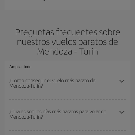
Preguntas frecuentes sobre
nuestros vuelos baratos de
Mendoza - Turín
Ampliar todo
¿Cómo conseguir el vuelo más barato de
Mendoza-Turín?
Podrás ahorrar en tu billete de avión de Mendoza-Turín-dest y
conseguir el vuelo más barato si evitas temporadas altas,
¿Cuáles son los días más baratos para volar de
Mendoza-Turín?
compras con antelación y puedes ser flexible con las fechas y
horarios de ida y vuelta.
Para saber qué días te saldrá más económico volar, solo tienes