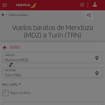
Saltar al contenido principal
Vuelos baratos
Vuelos baratos de Mendoza
(MDZ) a Turín (TRN)
VUELO
ORIGEN
DESTINO
Seleccione
Ida y vuelta
una
opción
Pagar con Avios