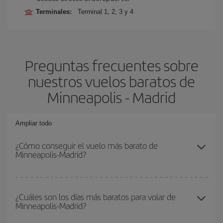
Terminales:
Terminal 1, 2, 3 y 4
Preguntas frecuentes sobre
nuestros vuelos baratos de
Minneapolis - Madrid
Ampliar todo
¿Cómo conseguir el vuelo más barato de
Minneapolis-Madrid?
Podrás ahorrar en tu billete de avión de Minneapolis-Madrid-dest y
conseguir el vuelo más barato si evitas temporadas altas,
¿Cuáles son los días más baratos para volar de
Minneapolis-Madrid?
compras con antelación y puedes ser flexible con las fechas y
horarios de ida y vuelta.