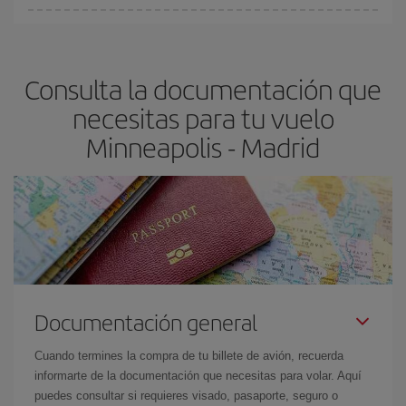
Cualquier día de la semana puedes encontrar vuelos baratos. Las
claves para encontrar los mejores precios son
anticiparte y ser
flexible.
Lo normal es que
cuanto antes
reserves tus billetes de
Consulta la documentación que
avión más baratos te saldrán. Además, si buscas los vuelos con
las fechas y los horarios del viaje un poco abiertos, podrás
elegir
necesitas para tu vuelo
el precio más barato.
Minneapolis - Madrid
Documentación general
Cuando termines la compra de tu billete de avión, recuerda
informarte de la documentación que necesitas para volar. Aquí
puedes consultar si requieres visado, pasaporte, seguro o