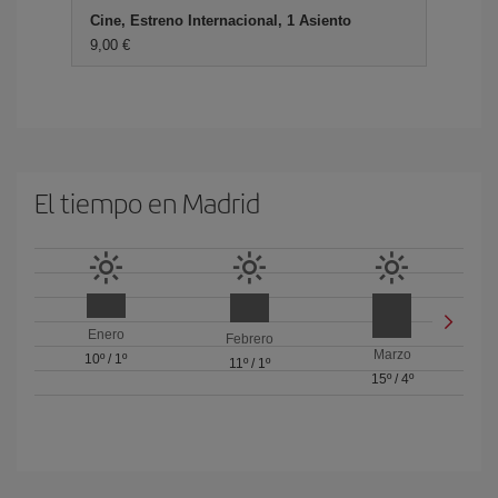
Cine, Estreno Internacional, 1 Asiento
9,00 €
El tiempo en Madrid
Enero
Febrero
Marzo
10º
/
1º
11º
/
1º
15º
/
4º