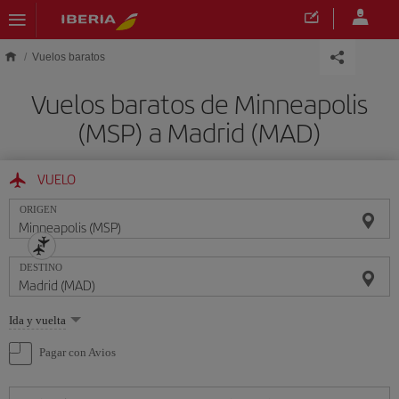
Saltar al contenido principal
Vuelos baratos
Vuelos baratos de Minneapolis
(MSP) a Madrid (MAD)
VUELO
ORIGEN
DESTINO
Seleccione
Ida y vuelta
una
opción
Pagar con Avios