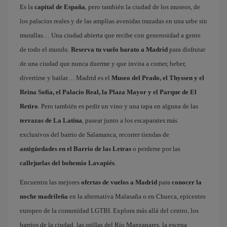
Es la
capital de España
, pero también la ciudad de los museos, de
los palacios reales y de las amplias avenidas trazadas en una urbe sin
murallas… Una ciudad abierta que recibe con generosidad a gente
de todo el mundo.
Reserva tu vuelo barato a Madrid
para disfrutar
de una ciudad que nunca duerme y que invita a comer, beber,
divertirse y bailar… Madrid es el
Museo del Prado, el Thyssen y el
Reina Sofía, el Palacio Real, la Plaza Mayor y el Parque de El
Retiro
. Pero también es pedir un vino y una tapa en alguna de las
terrazas de La Latina
, pasear junto a los escaparates más
exclusivos del barrio de Salamanca, recorrer tiendas de
antigüedades en el Barrio de las Letras
o perderse por las
callejuelas del bohemio Lavapiés
.
Encuentra las mejores
ofertas de vuelos a Madrid
para
conocer la
noche madrileña
en la alternativa Malasaña o en Chueca, epicentro
europeo de la comunidad LGTBI. Explora más allá del centro, los
barrios de la ciudad, las orillas del Río Manzanares, la escena