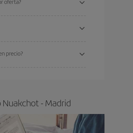
r oferta?
elo y de que las tarifas más baratas (turista)
uakchot-Madrid-dest
.
ra el vuelo más barato.
en precio?
ser flexible.
Lo normal es que
cuanto antes
 poco abiertos, podrás
elegir el precio más
o Nuakchot - Madrid