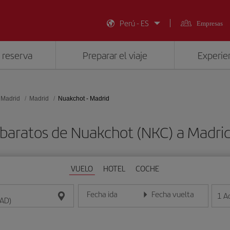
Perú - ES
Empresas
 reserva
Preparar el viaje
Experien
 Madrid
Madrid
Nuakchot - Madrid
 baratos de Nuakchot (NKC) a Madri
VUELO
HOTEL
COCHE
Fecha ida
Fecha vuelta
1
A
Introduce la fecha en formato día/mes/año
Introduce la fecha en format