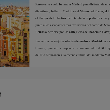
Reserva tu vuelo barato a Madrid
para disfrutar de un
divertirse y bailar… Madrid es el
Museo del Prado, el T
el Parque de El Retiro
. Pero también es pedir un vino y
junto a los escaparates más exclusivos del barrio de Sal
Letras
o perderse por las
callejuelas del bohemio Lava
Encuentra las mejores
ofertas de vuelos a Madrid
para
Chueca, epicentro europeo de la comunidad LGTBI. Explora
del Río Manzanares, la escena cultural del moderno Ma
d