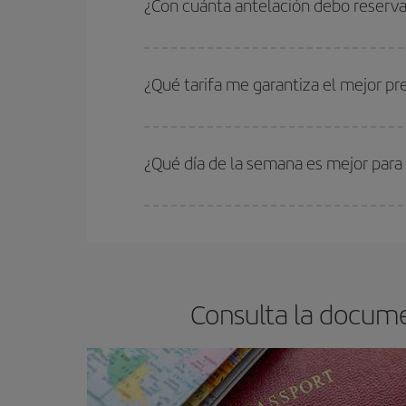
¿Con cuánta antelación debo reserva
precios encontrarás.
Cuanto antes reserves
tus vuelos, mejores precio
estén disponibles o se vayan agotando. Por eso,
¿Qué tarifa me garantiza el mejor p
En Iberia, tenemos distintas tarifas para garantiz
¿Qué día de la semana es mejor para
Cualquier día de la semana puedes encontrar vuel
reserves tus billetes de avión más baratos te sal
barato.
Consulta la docume