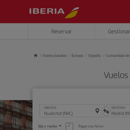
Saltar al contenido principal
Reservar
Gestionar
Vuelos baratos
Europa
España
Comunidad de
Vuelos
ORIGEN
DESTINO
Seleccione
Pagar con Avios
Ida y vuelta