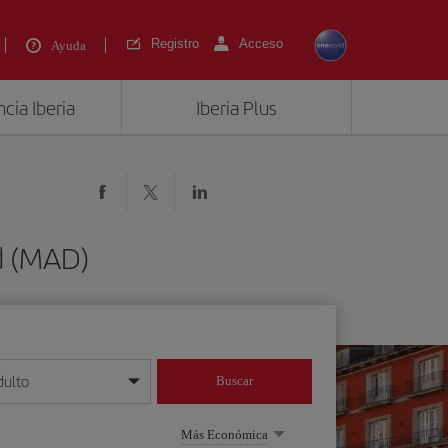
Registro
Acceso
Ayuda
cia Iberia
Iberia Plus
d (MAD)
dulto
Buscar
o día/mes/año
Más Económica