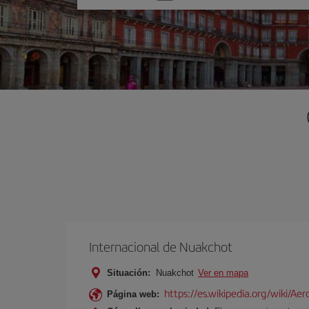
una
opción
Internacional de Nuakchot
Situación:
Nuakchot
Ver en mapa
https://es.wikipedia.org/wiki/A
Página web: