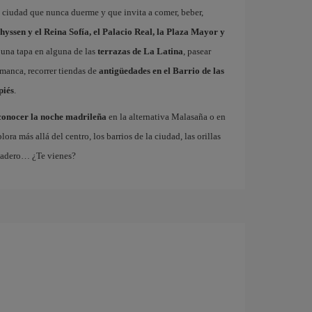
a ciudad que nunca duerme y que invita a comer, beber,
hyssen y el Reina Sofía, el Palacio Real, la Plaza Mayor y
 una tapa en alguna de las
terrazas de La Latina
, pasear
amanca, recorrer tiendas de
antigüedades en el Barrio de las
piés
.
conocer la noche madrileña
en la alternativa Malasaña o en
 más allá del centro, los barrios de la ciudad, las orillas
tadero… ¿Te vienes?