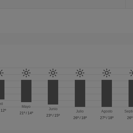
ril
Mayo
Junio
/
12º
Julio
Agosto
Sept
21º
/
14º
23º
/
15º
26º
/
18º
27º
/
18º
26º