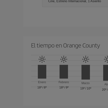
Cine, Estreno Internacional, 1 Asiento
El tiempo en Orange County
Enero
Febrero
Marzo
Ab
18º
/
8º
18º
/
9º
19º
/
10º
20º