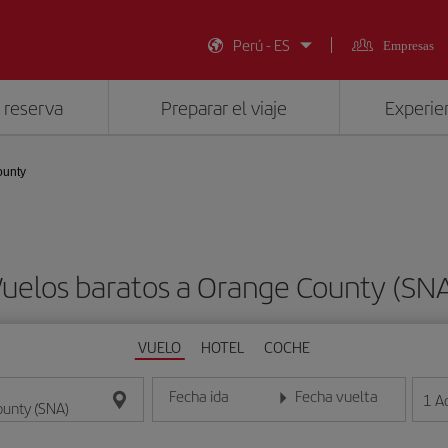
Perú - ES
Empresas
 reserva
Preparar el viaje
Experien
ounty
uelos baratos a Orange County (SN
VUELO
HOTEL
COCHE
Fecha ida
Fecha vuelta
1
A
Introduce la fecha en formato día/mes/año
Introduce la fecha en format