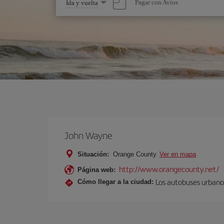
Seleccione
Pagar con Avios
Ida y vuelta
una
opción
John Wayne
Situación:
Orange County
Ver en mapa
http://www.orangecounty.net/
Página web:
Los autobuses urbanos
Cómo llegar a la ciudad: