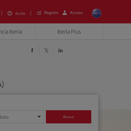
Registro
Acceso
Ayuda
cia Iberia
Iberia Plus
A)
dulto
Buscar
o día/mes/año