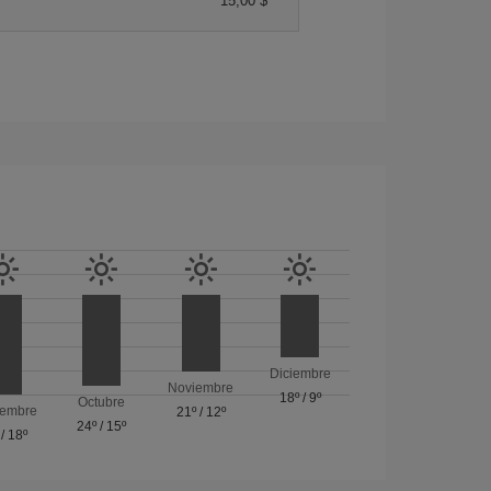
15,00 $
Diciembre
Noviembre
18º
/
9º
Octubre
iembre
21º
/
12º
24º
/
15º
/
18º