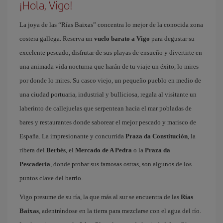
¡Hola, Vigo!
La joya de las “Rías Baixas” concentra lo mejor de la conocida zona
costera gallega. Reserva un
vuelo barato a Vigo
para degustar su
excelente pescado, disfrutar de sus playas de ensueño y divertirte en
una animada vida nocturna que harán de tu viaje un éxito, lo mires
por donde lo mires. Su casco viejo, un pequeño pueblo en medio de
una ciudad portuaria, industrial y bulliciosa, regala al visitante un
laberinto de callejuelas que serpentean hacia el mar pobladas de
bares y restaurantes donde saborear el mejor pescado y marisco de
España. La impresionante y concurrida
Praza da Constitución
, la
ribera del
Berbés
, el
Mercado de A Pedra
o la
Praza da
Pescadería
, donde probar sus famosas ostras, son algunos de los
puntos clave del barrio.
Vigo presume de su ría, la que más al sur se encuentra de las
Rías
Baixas
, adentrándose en la tierra para mezclarse con el agua del río.