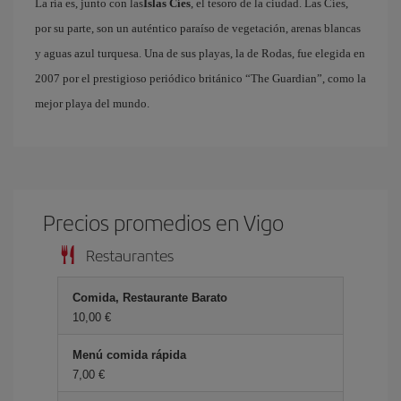
La ría es, junto con las
Islas Cíes
, el tesoro de la ciudad. Las Cíes,
por su parte, son un auténtico paraíso de vegetación, arenas blancas
y aguas azul turquesa. Una de sus playas, la de Rodas, fue elegida en
2007 por el prestigioso periódico británico “The Guardian”, como la
mejor playa del mundo.
Precios promedios en Vigo
Restaurantes
Comida, Restaurante Barato
10,00 €
Menú comida rápida
7,00 €