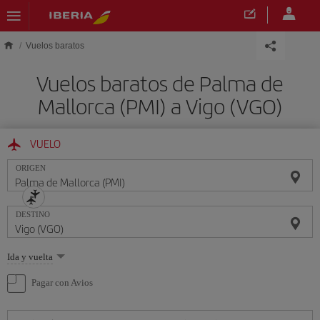
Saltar al contenido principal
Vuelos baratos
Vuelos baratos de Palma de
Mallorca (PMI) a Vigo (VGO)
VUELO
ORIGEN
DESTINO
Seleccione
Ida y vuelta
una
opción
Pagar con Avios