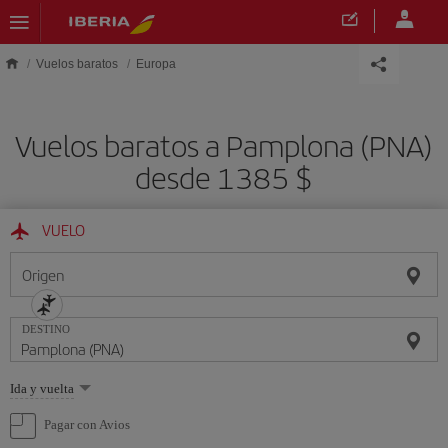
Saltar al contenido principal
Vuelos baratos
Europa
Vuelos baratos a Pamplona (PNA)
desde 1385 $
VUELO
Origen
DESTINO
Seleccione
Ida y vuelta
una
opción
Pagar con Avios