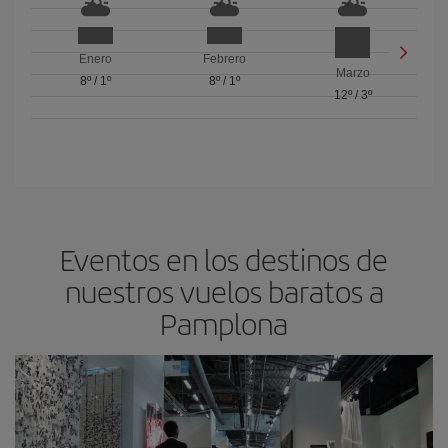
Enero
Febrero
Marzo
8º
/
1º
8º
/
1º
12º
/
3º
Eventos en los destinos de
nuestros vuelos baratos a
Pamplona