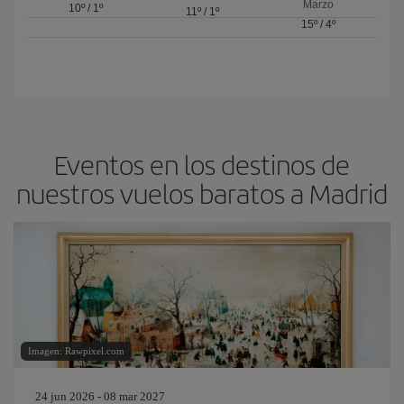
Marzo
10º
/
1º
11º
/
1º
15º
/
4º
Eventos en los destinos de
nuestros vuelos baratos a Madrid
Imagen: Rawpixel.com
24 jun 2026 - 08 mar 2027