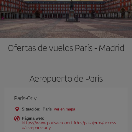
Ofertas de vuelos París - Madrid
Aeropuerto de París
París-Orly
Situación:
París
Ver en mapa
Página web:
https://www.parisaeroport.fr/es/pasajeros/access
o/ir-a-paris-orly