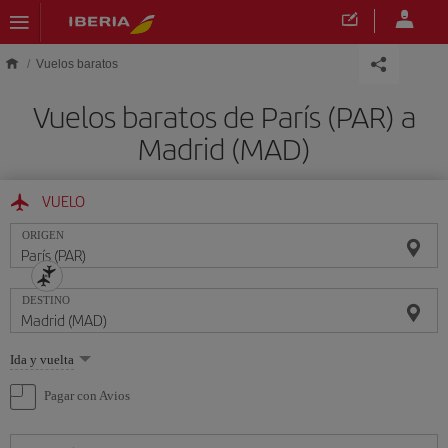
Saltar al contenido principal
Vuelos baratos
Vuelos baratos de París (PAR) a
Madrid (MAD)
VUELO
ORIGEN
DESTINO
Seleccione
Ida y vuelta
una
opción
Pagar con Avios