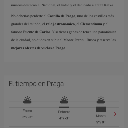
museos destacan el Nacional, el Judío y el dedicado a Franz Kafka.
No deberías perderte el
Castillo de Praga
, uno de los castillos más
grandes del mundo, el
reloj astronómico
, el
Clementinum
y el
famoso
Puente de Carlos
. Y si tienes ganas de tener una panorámica
de la ciudad, no dudes en subir al Monte Petrin. ¡Busca y reserva las
mejores ofertas de vuelos a Praga
!
El tiempo en Praga
Enero
Febrero
Marzo
3º
/
-3º
4º
/
-3º
9º
/
0º