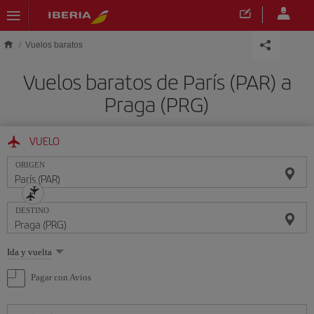
Saltar al contenido principal
Vuelos baratos
Vuelos baratos de París (PAR) a
Praga (PRG)
VUELO
ORIGEN
DESTINO
Seleccione
Ida y vuelta
una
opción
Pagar con Avios