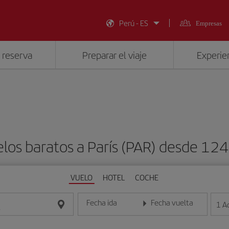
Perú - ES
Empresas
 reserva
Preparar el viaje
Experien
los baratos a París (PAR) desde 12
VUELO
HOTEL
COCHE
Fecha ida
Fecha vuelta
1
A
Introduce la fecha en formato día/mes/año
Introduce la fecha en format