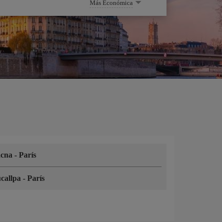
Más Económica
acna
-
París
callpa
-
París