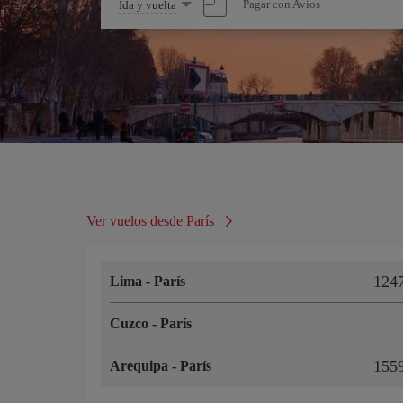
Seleccione
Pagar con Avios
Ida y vuelta
una
opción
Ver vuelos desde París
124
Lima
-
París
Cuzco
-
París
155
Arequipa
-
París