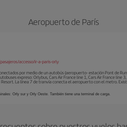
Aeropuerto de París
pasajeros/accesso/ir-a-paris-orly
conectados por medio de un autobús (aeropuerto- estación Pont de Rung
obuses expreso: Orlybus, Cars Air France line 1, Cars Air France line 3,
 Resort. La línea 7 de tranvía conecta el aeropuerto con el metro. Exis
minales: Orly sur y Orly Oeste. También tiene una terminal de carga.
recuentes sobre nuestros vuelos bar