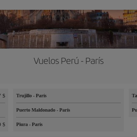
Vuelos Perú - París
7 $
Trujillo
-
París
T
Puerto Maldonado
-
París
Pu
9 $
Piura
-
París