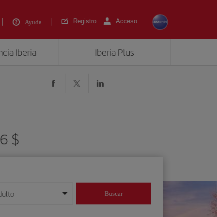
Registro
Acceso
Ayuda
cia Iberia
Iberia Plus
46 $
dulto
Buscar
o día/mes/año