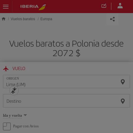
Saltar al contenido principal
Vuelos baratos
Europa
Vuelos baratos a Polonia desde
2072 $
VUELO
ORIGEN
Destino
Seleccione
Ida y vuelta
una
opción
Pagar con Avios