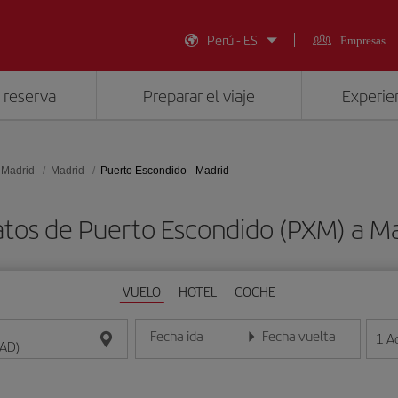
Perú - ES
Empresas
 reserva
Preparar el viaje
Experien
 Madrid
Madrid
Puerto Escondido - Madrid
atos de Puerto Escondido (PXM) a M
VUELO
HOTEL
COCHE
Fecha ida
Fecha vuelta
1
A
Introduce la fecha en formato día/mes/año
Introduce la fecha en format