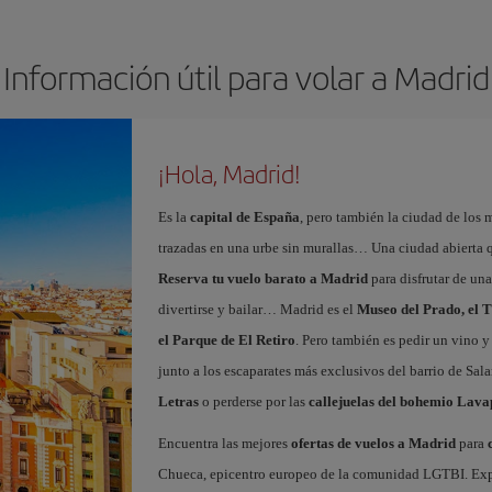
Información útil para volar a Madrid
¡Hola, Madrid!
Es la
capital de España
, pero también la ciudad de los 
trazadas en una urbe sin murallas… Una ciudad abierta 
Reserva tu vuelo barato a Madrid
para disfrutar de un
divertirse y bailar… Madrid es el
Museo del Prado, el T
el Parque de El Retiro
. Pero también es pedir un vino y
junto a los escaparates más exclusivos del barrio de Sal
Letras
o perderse por las
callejuelas del bohemio Lava
Encuentra las mejores
ofertas de vuelos a Madrid
para
Chueca, epicentro europeo de la comunidad LGTBI. Explora