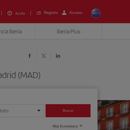
Registro
Acceso
Ayuda
cia Iberia
Iberia Plus
adrid (MAD)
dulto
Buscar
o día/mes/año
Más Económica