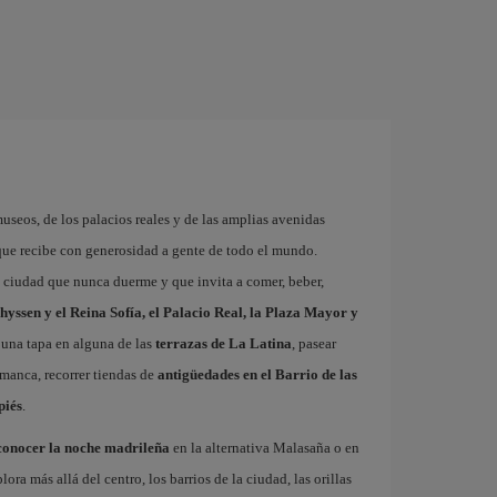
museos, de los palacios reales y de las amplias avenidas
que recibe con generosidad a gente de todo el mundo.
a ciudad que nunca duerme y que invita a comer, beber,
hyssen y el Reina Sofía, el Palacio Real, la Plaza Mayor y
 una tapa en alguna de las
terrazas de La Latina
, pasear
amanca, recorrer tiendas de
antigüedades en el Barrio de las
piés
.
conocer la noche madrileña
en la alternativa Malasaña o en
 más allá del centro, los barrios de la ciudad, las orillas