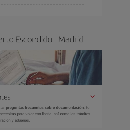
ser flexible.
Lo normal es que
cuanto antes
 poco abiertos, podrás
elegir el precio más
erto Escondido - Madrid
ntes
tras
preguntas frecuentes sobre documentación
: te
cesitas para volar con Iberia, así como los trámites
gración y aduanas.