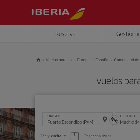
Saltar al contenido principal
Reservar
Gestionar
Vuelos baratos
Europa
España
Comunidad de
Vuelos bar
ORIGEN
DESTINO
Seleccione
Pagar con Avios
Ida y vuelta