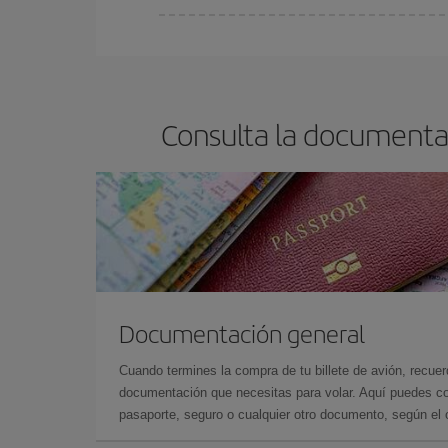
Cualquier día de la semana puedes encontrar vuel
reserves tus billetes de avión más baratos te sal
barato.
Consulta la documentac
Documentación general
Cuando termines la compra de tu billete de avión, recuer
documentación que necesitas para volar. Aquí puedes con
pasaporte, seguro o cualquier otro documento, según el o