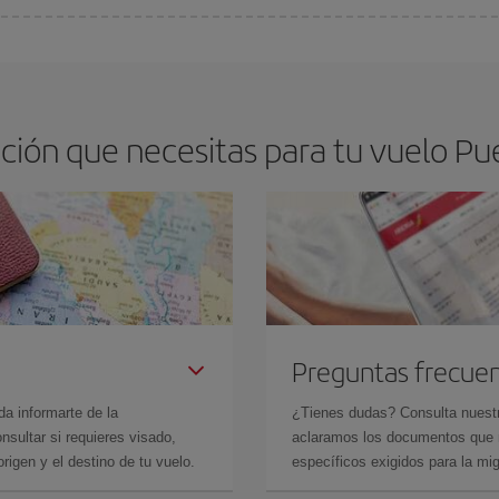
os baratos. Las claves para encontrar los mejores precios son
anticiparte y 
drán. Además, si buscas los vuelos con las fechas y los horarios del viaje un
ión que necesitas para tu vuelo Pu
Preguntas frecue
da informarte de la
¿Tienes dudas? Consulta nues
sultar si requieres visado,
aclaramos los documentos que ne
rigen y el destino de tu vuelo.
específicos exigidos para la mi