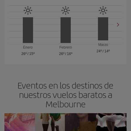
Marzo
Enero
Febrero
24º
/
14º
26º
/
15º
26º
/
16º
Eventos en los destinos de
nuestros vuelos baratos a
Melbourne