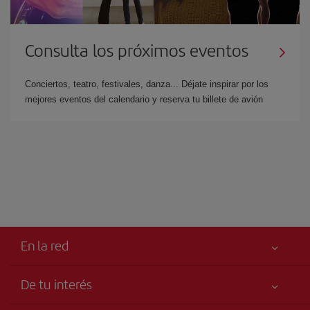
Consulta los próximos eventos
Conciertos, teatro, festivales, danza... Déjate inspirar por los
mejores eventos del calendario y reserva tu billete de avión
En la red
De tu interés
Libro de reclamaciones
Tu seguridad es lo primero