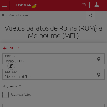
Saltar al contenido principal
Vuelos baratos
Vuelos baratos de Roma (ROM) a
Melbourne (MEL)
VUELO
ORIGEN
DESTINO
Seleccione
Ida y vuelta
una
opción
Pagar con Avios