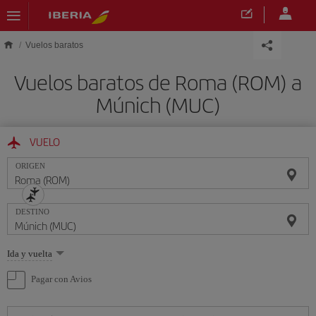
Saltar al contenido principal
Vuelos baratos
Vuelos baratos de Roma (ROM) a
Múnich (MUC)
VUELO
ORIGEN
DESTINO
Seleccione
Ida y vuelta
una
opción
Pagar con Avios