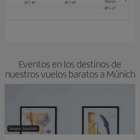
Marzo
3º
/
-4º
4º
/
-4º
9º
/
-1º
Eventos en los destinos de
nuestros vuelos baratos a Múnich
Imagen: AnnaStills