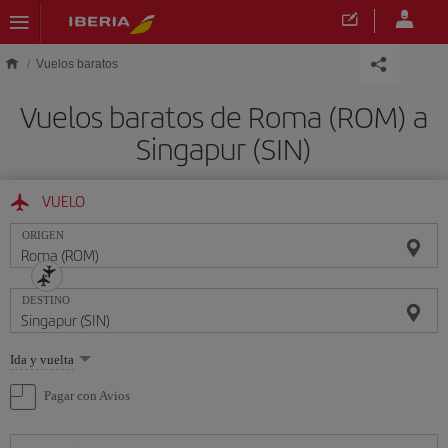
Saltar al contenido principal
Vuelos baratos
Vuelos baratos de Roma (ROM) a
Singapur (SIN)
VUELO
ORIGEN
DESTINO
Seleccione
Ida y vuelta
una
opción
Pagar con Avios