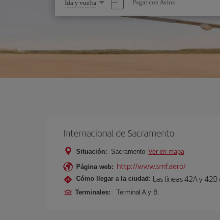
Seleccione
Pagar con Avios
Ida y vuelta
una
opción
Internacional de Sacramento
Situación:
Sacramento
Ver en mapa
http://www.smf.aero/
Página web:
Las líneas 42A y 42B
Cómo llegar a la ciudad:
Terminales:
Terminal A y B.