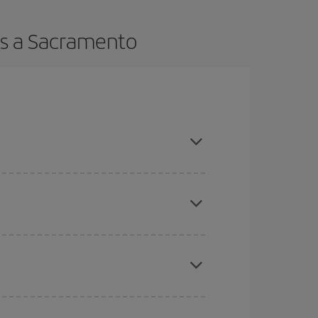
os a Sacramento
es ser flexible con las fechas y horarios de ida y
cuentras el vuelo más barato.
ratos
. Dinos desde dónde vuelas, a dónde
ra días cercanos
, tanto de ida como de vuelta,
gunos
horarios
puede que te hagan ahorrar aún
eral las Navidades, la Semana Santa y los