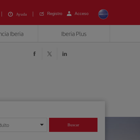
Registro
Acceso
Ayuda
cia Iberia
Iberia Plus
dulto
Buscar
o día/mes/año