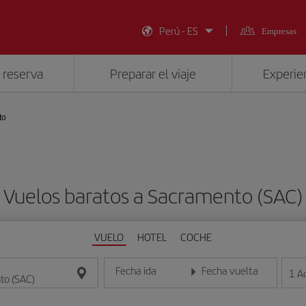
Perú - ES
Empresas
 reserva
Preparar el viaje
Experien
to
Vuelos baratos a Sacramento (SAC)
VUELO
HOTEL
COCHE
Fecha ida
Fecha vuelta
1
A
Introduce la fecha en formato día/mes/año
Introduce la fecha en format