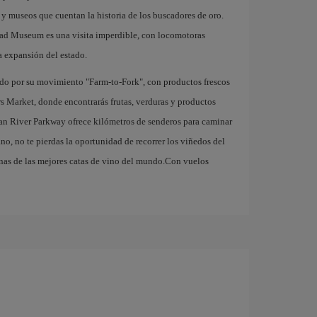
s y museos que cuentan la historia de los buscadores de oro.
lroad Museum es una visita imperdible, con locomotoras
la expansión del estado.
do por su movimiento "Farm-to-Fork", con productos frescos
s Market, donde encontrarás frutas, verduras y productos
ican River Parkway ofrece kilómetros de senderos para caminar
rano, no te pierdas la oportunidad de recorrer los viñedos del
unas de las mejores catas de vino del mundo.Con vuelos