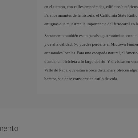
en el tiempo, con calles empedradas, edificios histórico
Para los amantes de la historia, el California State Rai
antiguas que muestran la importancia del ferrocarril en 
Sacramento también es un paraíso gastronómico, conoci
y de alta calidad. No puedes perderte el Midtown Farmer
artesanales locales. Para una escapada natural, el Amer
o andar en bicicleta a lo largo del río. Y si visitas en ve
Valle de Napa, que están a poca distancia y ofrecen alg
baratos, viajar se convierte en estilo de vida.
amento