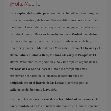
¡Hola, Madrid!
Es la
capital de España
, pero también la ciudad de los museos, de
los palacios reales y de las amplias avenidas trazadas en una urbe sin
murallas… Una ciudad abierta que recibe con generosidad a gente
de todo el mundo.
Reserva tu vuelo barato a Madrid
para disfrutar
de una ciudad que nunca duerme y que invita a comer, beber,
divertirse y bailar… Madrid es el
Museo del Prado, el Thyssen y el
Reina Sofía, el Palacio Real, la Plaza Mayor y el Parque de El
Retiro
. Pero también es pedir un vino y una tapa en alguna de las
terrazas de La Latina
, pasear junto a los escaparates más
exclusivos del barrio de Salamanca, recorrer tiendas de
antigüedades en el Barrio de las Letras
o perderse por las
callejuelas del bohemio Lavapiés
.
Encuentra las mejores
ofertas de vuelos a Madrid
para
conocer la
noche madrileña
en la alternativa Malasaña o en Chueca, epicentro