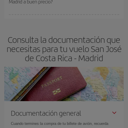
Madrid a buen precio?
Cualquier día de la semana puedes encontrar vuelos baratos. Las
claves para encontrar los mejores precios son
anticiparte y ser
flexible.
Lo normal es que
cuanto antes
reserves tus billetes de
Consulta la documentación que
avión más baratos te saldrán. Además, si buscas los vuelos con
las fechas y los horarios del viaje un poco abiertos, podrás
elegir
necesitas para tu vuelo San José
el precio más barato.
de Costa Rica - Madrid
Documentación general
Cuando termines la compra de tu billete de avión, recuerda