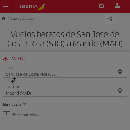
Saltar al contenido principal
Vuelos baratos
Vuelos baratos de San José de
Costa Rica (SJO) a Madrid (MAD)
VUELO
ORIGEN
DESTINO
Seleccione
Ida y vuelta
una
opción
Pagar con Avios