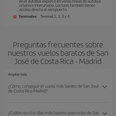
en el autobús exprés o en varias líneas de autobús
urbano e interurbano. Los taxis también tienen
acceso directo al aeropuerto.
Terminales:
Terminal 1, 2, 3 y 4
Preguntas frecuentes sobre
nuestros vuelos baratos de San
José de Costa Rica - Madrid
Ampliar todo
¿Cómo conseguir el vuelo más barato de San José
de Costa Rica-Madrid?
Podrás ahorrar en tu billete de avión de San José de Costa Rica-
Madrid-dest y conseguir el vuelo más barato si evitas temporadas
¿Cuáles son los días más baratos para volar de San