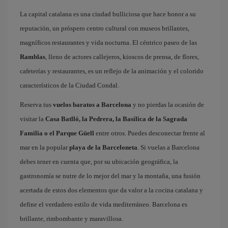
La capital catalana es una ciudad bulliciosa que hace honor a su
reputación, un próspero centro cultural con museos brillantes,
magníficos restaurantes y vida nocturna. El céntrico paseo de las
Ramblas
, lleno de actores callejeros, kioscos de prensa, de flores,
cafeterías y restaurantes, es un reflejo de la animación y el colorido
característicos de la Ciudad Condal.
Reserva tus
vuelos baratos a Barcelona
y no pierdas la ocasión de
visitar la
Casa Batlló, la Pedrera, la Basílica de la Sagrada
Familia o el Parque Güell
entre otros. Puedes desconectar frente al
mar en la popular
playa de la Barceloneta
. Si vuelas a Barcelona
debes tener en cuenta que, por su ubicación geográfica, la
gastronomía se nutre de lo mejor del mar y la montaña, una fusión
acertada de estos dos elementos que da valor a la cocina catalana y
define el verdadero estilo de vida mediterráneo. Barcelona es
brillante, rimbombante y maravillosa.