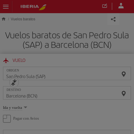
Saltar al contenido principal
Vuelos baratos
Vuelos baratos de San Pedro Sula
(SAP) a Barcelona (BCN)
VUELO
ORIGEN
DESTINO
Seleccione
Ida y vuelta
una
opción
Pagar con Avios