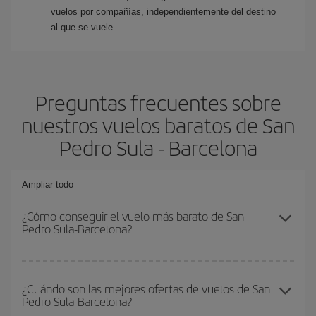
vuelos por compañías, independientemente del destino
al que se vuele.
Preguntas frecuentes sobre
nuestros vuelos baratos de San
Pedro Sula - Barcelona
Ampliar todo
¿Cómo conseguir el vuelo más barato de San
Pedro Sula-Barcelona?
Podrás ahorrar en tu billete de avión de San Pedro Sula-
Barcelona-dest y conseguir el vuelo más barato si evitas
¿Cuándo son las mejores ofertas de vuelos de San
Pedro Sula-Barcelona?
temporadas altas, compras con antelación y puedes ser flexible
con las fechas y horarios de ida y vuelta.