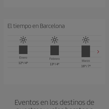
El tiempo en Barcelona
Enero
Febrero
Marzo
12º
/
4º
13º
/
4º
16º
/
7º
Eventos en los destinos de