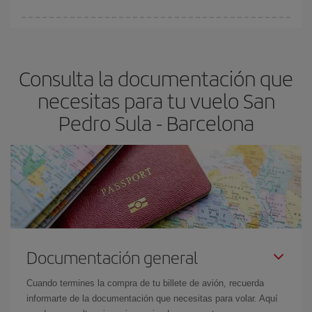
Cualquier día de la semana puedes encontrar vuelos baratos. Las
claves para encontrar los mejores precios son
anticiparte y ser
flexible.
Lo normal es que
cuanto antes
reserves tus billetes de
Consulta la documentación que
avión más baratos te saldrán. Además, si buscas los vuelos con
las fechas y los horarios del viaje un poco abiertos, podrás
elegir
necesitas para tu vuelo San
el precio más barato.
Pedro Sula - Barcelona
Documentación general
Cuando termines la compra de tu billete de avión, recuerda
informarte de la documentación que necesitas para volar. Aquí