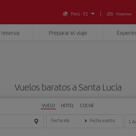
Perú - ES
Empresas
 reserva
Preparar el viaje
Experien
Vuelos baratos a Santa Lucía
VUELO
HOTEL
COCHE
Fecha ida
Fecha vuelta
1
A
Introduce la fecha en formato día/mes/año
Introduce la fecha en format