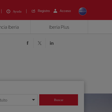
Registro
Acceso
Ayuda
cia Iberia
Iberia Plus
dulto
Buscar
o día/mes/año