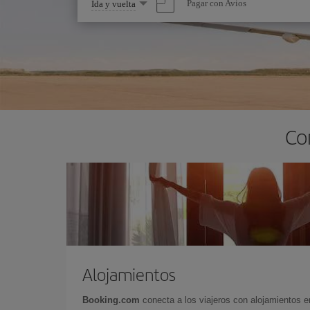
Seleccione
Pagar con Avios
Ida y vuelta
una
opción
Co
Alojamientos
Booking.com
conecta a los viajeros con alojamientos 