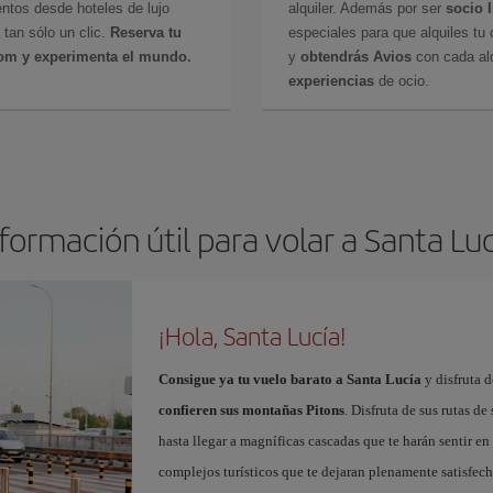
ntos desde hoteles de lujo
alquiler. Además por ser
socio 
 tan sólo un clic.
Reserva tu
especiales para que alquiles tu 
com y experimenta el mundo.
y
obtendrás Avios
con cada alq
experiencias
de ocio.
formación útil para volar a Santa Lu
¡Hola, Santa Lucía!
Consigue ya tu vuelo barato a Santa Lucía
y disfruta d
confieren sus montañas Pitons
. Disfruta de sus rutas de
hasta llegar a magníficas cascadas que te harán sentir en 
complejos turísticos que te dejaran plenamente satisfec