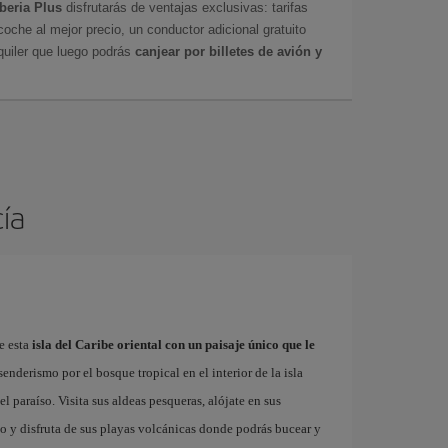
Iberia Plus
disfrutarás de ventajas exclusivas: tarifas
coche al mejor precio, un conductor adicional gratuito
uiler que luego podrás
canjear por billetes de avión y
cía
e esta
isla del Caribe oriental con un paisaje único que le
 senderismo por el bosque tropical en el interior de la isla
el paraíso. Visita sus aldeas pesqueras, alójate en sus
ho y disfruta de sus playas volcánicas donde podrás bucear y