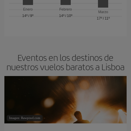
Enero
Febrero
Marzo
14º
/
9º
14º
/
10º
17º
/
11º
Eventos en los destinos de
nuestros vuelos baratos a Lisboa
Imagen: Rawpixel.com