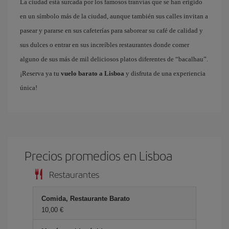
La ciudad está surcada por los famosos tranvías que se han erigido
en un símbolo más de la ciudad, aunque también sus calles invitan a
pasear y pararse en sus cafeterías para saborear su café de calidad y
sus dulces o entrar en sus increíbles restaurantes donde comer
alguno de sus más de mil deliciosos platos diferentes de “bacalhau”.
¡Reserva ya tu
vuelo barato a Lisboa
y disfruta de una experiencia
única!
Precios promedios en Lisboa
Restaurantes
Comida, Restaurante Barato
10,00 €