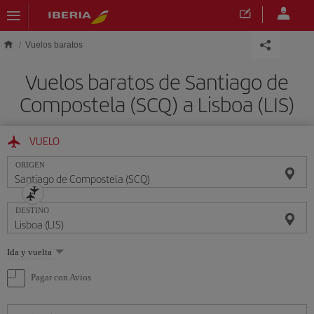
Saltar al contenido principal
Vuelos baratos
Vuelos baratos de Santiago de
Compostela (SCQ) a Lisboa (LIS)
VUELO
ORIGEN
DESTINO
Seleccione
Ida y vuelta
una
opción
Pagar con Avios