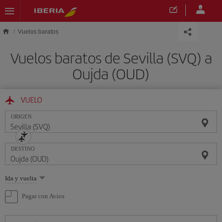
Saltar al contenido principal
Vuelos baratos
Vuelos baratos de Sevilla (SVQ) a
Oujda (OUD)
VUELO
ORIGEN
DESTINO
Seleccione
Ida y vuelta
una
opción
Pagar con Avios