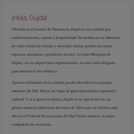
¡Hola, Oujda!
Ubicada en el noreste de Marruecos, Oujda es una ciudad que
combina historia, cultura y hospitalidad. Su medina es un laberinto
de calles llenas de tiendas y mercados donde puedes encontrar
especias, artesanías y productos locales. La Gran Mezquita de
Oujda, con su arquitectura impresionante, es una visita obligada
para admirar el arte islámico.
A pocos kilómetros de la ciudad, puedes descubrir los paisajes
naturales de Sidi Yahya, un lugar de gran importancia espiritual y
cultural. Y si te gusta la música, Oujda es la capital del rai, un
género musical tradicional del norte de África que se celebra cada
año en el Festival Internacional del Rai.Vuelos baratos: tu mejor
compañero de aventuras.