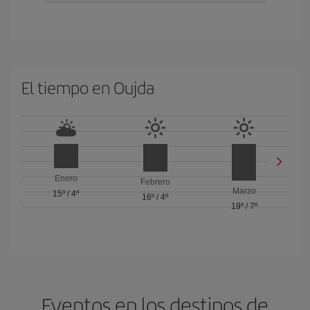
El tiempo en Oujda
Enero
Febrero
Marzo
15º
/
4º
16º
/
4º
19º
/
7º
Eventos en los destinos de