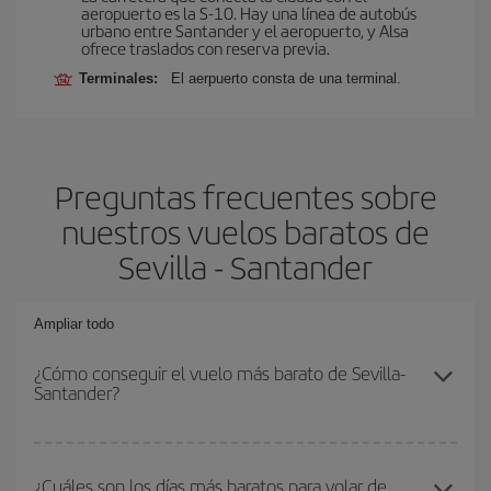
aeropuerto es la S-10. Hay una línea de autobús
urbano entre Santander y el aeropuerto, y Alsa
ofrece traslados con reserva previa.
Terminales:
El aerpuerto consta de una terminal.
Preguntas frecuentes sobre
nuestros vuelos baratos de
Sevilla - Santander
Ampliar todo
¿Cómo conseguir el vuelo más barato de Sevilla-
Santander?
Podrás ahorrar en tu billete de avión de Sevilla-Santander-dest y
conseguir el vuelo más barato si evitas temporadas altas,
¿Cuáles son los días más baratos para volar de