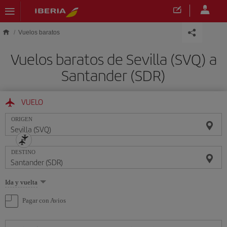
Saltar al contenido principal
Vuelos baratos
Vuelos baratos de Sevilla (SVQ) a
Santander (SDR)
VUELO
ORIGEN
DESTINO
Seleccione
Ida y vuelta
una
opción
Pagar con Avios