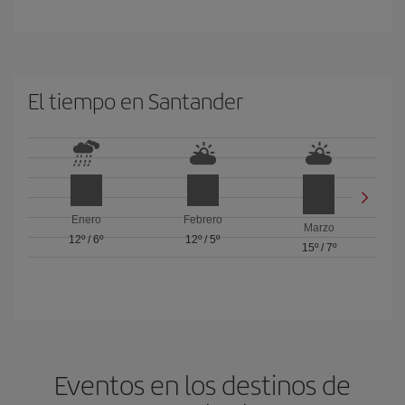
El tiempo en Santander
Enero
Febrero
Marzo
12º
/
6º
12º
/
5º
15º
/
7º
Eventos en los destinos de