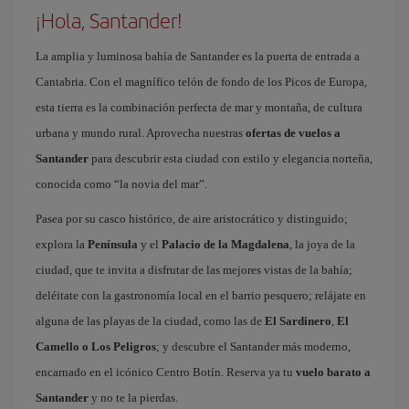
¡Hola, Santander!
La amplia y luminosa bahía de Santander es la puerta de entrada a
Cantabria. Con el magnífico telón de fondo de los Picos de Europa,
esta tierra es la combinación perfecta de mar y montaña, de cultura
urbana y mundo rural. Aprovecha nuestras
ofertas de vuelos a
Santander
para descubrir esta ciudad con estilo y elegancia norteña,
conocida como “la novia del mar”.
Pasea por su casco histórico, de aire aristocrático y distinguido;
explora la
Península
y el
Palacio de la Magdalena
, la joya de la
ciudad, que te invita a disfrutar de las mejores vistas de la bahía;
deléitate con la gastronomía local en el barrio pesquero; relájate en
alguna de las playas de la ciudad, como las de
El Sardinero
,
El
Camello o Los Peligros
; y descubre el Santander más moderno,
encarnado en el icónico Centro Botín. Reserva ya tu
vuelo barato a
Santander
y no te la pierdas.