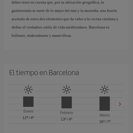
debes tener en cuenta que, por su ubicación geográfica, la
gastronomía se nutre de lo mejor del mar y la montaña, una fusión
acertada de estos dos elementos que da valor a la cocina catalana y
define el verdadero estilo de vida mediterráneo. Barcelona es
brillante, rimbombante y maravillosa.
El tiempo en Barcelona
Enero
Febrero
Marzo
12º
/
4º
13º
/
4º
16º
/
7º