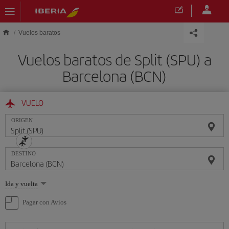
Saltar al contenido principal
Vuelos baratos
Vuelos baratos de Split (SPU) a
Barcelona (BCN)
VUELO
ORIGEN
DESTINO
Seleccione
Ida y vuelta
una
opción
Pagar con Avios