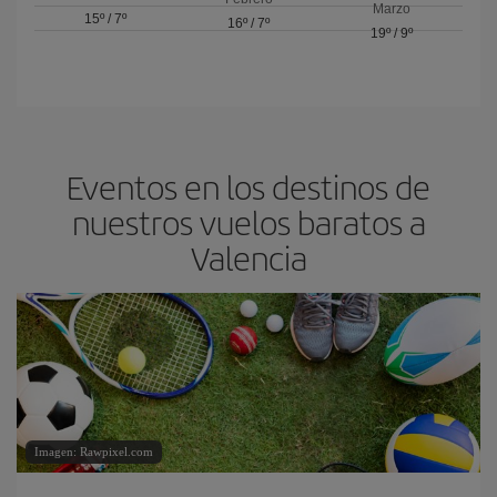
Marzo
15º
/
7º
16º
/
7º
19º
/
9º
Eventos en los destinos de
nuestros vuelos baratos a
Valencia
Imagen: Rawpixel.com