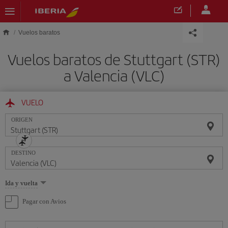
Saltar al contenido principal
Vuelos baratos
Vuelos baratos de Stuttgart (STR)
a Valencia (VLC)
VUELO
ORIGEN
DESTINO
Seleccione
Ida y vuelta
una
opción
Pagar con Avios