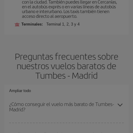
con la ciudad. También puedes llegar en Cercanías,
en el autobús exprés o en varias líneas de autobús
urbano e interurbano. Los taxis también tienen
acceso directo al aeropuerto.
Terminales:
Terminal 1, 2, 3 y 4
Preguntas frecuentes sobre
nuestros vuelos baratos de
Tumbes - Madrid
Ampliar todo
¿Cómo conseguir el vuelo más barato de Tumbes-
Madrid?
Podrás ahorrar en tu billete de avión de Tumbes-Madrid-dest y
conseguir el vuelo más barato si evitas temporadas altas,