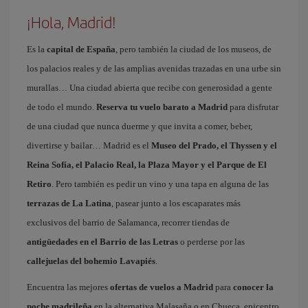
¡Hola, Madrid!
Es la
capital de España
, pero también la ciudad de los museos, de
los palacios reales y de las amplias avenidas trazadas en una urbe sin
murallas… Una ciudad abierta que recibe con generosidad a gente
de todo el mundo.
Reserva tu vuelo barato a Madrid
para disfrutar
de una ciudad que nunca duerme y que invita a comer, beber,
divertirse y bailar… Madrid es el
Museo del Prado, el Thyssen y el
Reina Sofía, el Palacio Real, la Plaza Mayor y el Parque de El
Retiro
. Pero también es pedir un vino y una tapa en alguna de las
terrazas de La Latina
, pasear junto a los escaparates más
exclusivos del barrio de Salamanca, recorrer tiendas de
antigüedades en el Barrio de las Letras
o perderse por las
callejuelas del bohemio Lavapiés
.
Encuentra las mejores
ofertas de vuelos a Madrid
para
conocer la
noche madrileña
en la alternativa Malasaña o en Chueca, epicentro