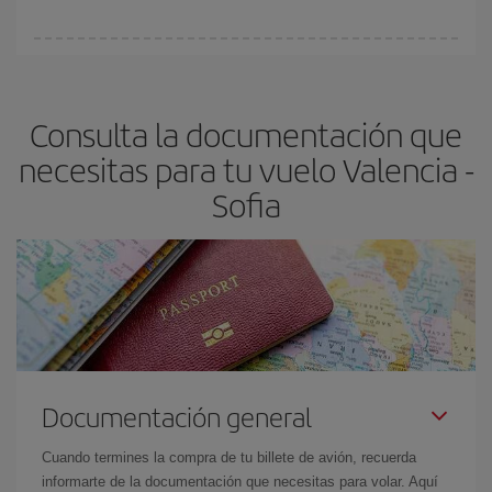
vayan agotando. Por eso, comprar con antelación es
fundamental
para conseguir
vuelos baratos a Valencia-Sofia-
En Iberia, tenemos distintas tarifas para garantizarte el mejor
dest
.
precio según tus necesidades de viaje. La tarifa básica, te
asegura el vuelo más barato.
Consulta la documentación que
necesitas para tu vuelo Valencia -
Sofia
Documentación general
Cuando termines la compra de tu billete de avión, recuerda
informarte de la documentación que necesitas para volar. Aquí