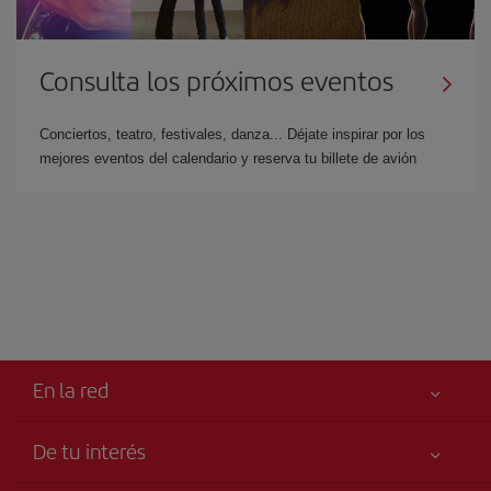
Consulta los próximos eventos
Conciertos, teatro, festivales, danza... Déjate inspirar por los
mejores eventos del calendario y reserva tu billete de avión
En la red
De tu interés
Libro de reclamaciones