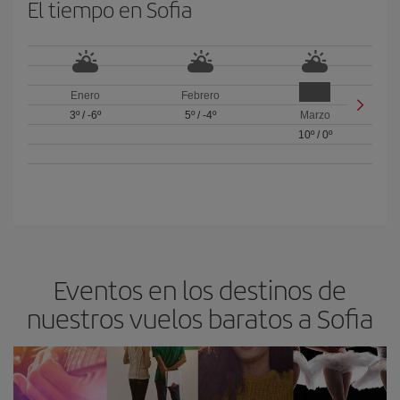
El tiempo en Sofia
Enero
Febrero
3º
/
-6º
5º
/
-4º
Marzo
10º
/
0º
Eventos en los destinos de
nuestros vuelos baratos a Sofia