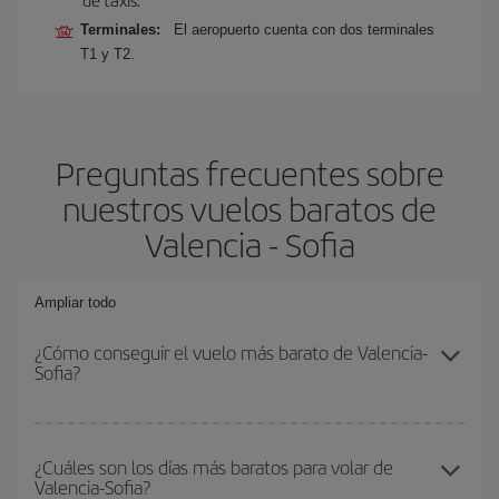
Terminales:
El aeropuerto cuenta con dos terminales
T1 y T2.
Preguntas frecuentes sobre
nuestros vuelos baratos de
Valencia - Sofia
Ampliar todo
¿Cómo conseguir el vuelo más barato de Valencia-
Sofia?
Podrás ahorrar en tu billete de avión de Valencia-Sofia-dest y
conseguir el vuelo más barato si evitas temporadas altas,
¿Cuáles son los días más baratos para volar de
Valencia-Sofia?
compras con antelación y puedes ser flexible con las fechas y