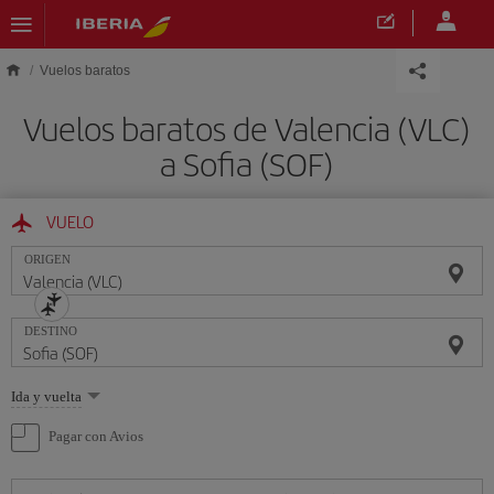
Saltar al contenido principal
Vuelos baratos
Vuelos baratos de Valencia (VLC)
a Sofia (SOF)
VUELO
ORIGEN
DESTINO
Seleccione
Ida y vuelta
una
opción
Pagar con Avios