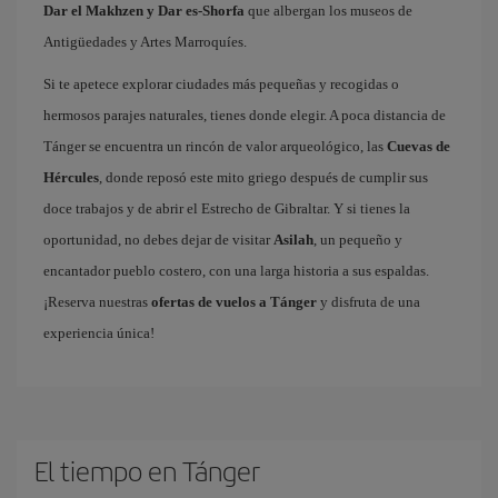
Dar el Makhzen y Dar es-Shorfa
que albergan los museos de
Antigüedades y Artes Marroquíes.
Si te apetece explorar ciudades más pequeñas y recogidas o
hermosos parajes naturales, tienes donde elegir. A poca distancia de
Tánger se encuentra un rincón de valor arqueológico, las
Cuevas de
Hércules
, donde reposó este mito griego después de cumplir sus
doce trabajos y de abrir el Estrecho de Gibraltar. Y si tienes la
oportunidad, no debes dejar de visitar
Asilah
, un pequeño y
encantador pueblo costero, con una larga historia a sus espaldas.
¡Reserva nuestras
ofertas de vuelos a Tánger
y disfruta de una
experiencia única!
El tiempo en Tánger