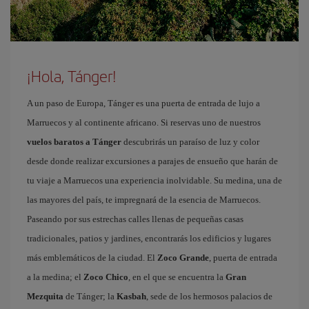
¡Hola, Tánger!
A un paso de Europa, Tánger es una puerta de entrada de lujo a
Marruecos y al continente africano. Si reservas uno de nuestros
vuelos baratos a Tánger
descubrirás un paraíso de luz y color
desde donde realizar excursiones a parajes de ensueño que harán de
tu viaje a Marruecos una experiencia inolvidable. Su medina, una de
las mayores del país, te impregnará de la esencia de Marruecos.
Paseando por sus estrechas calles llenas de pequeñas casas
tradicionales, patios y jardines, encontrarás los edificios y lugares
más emblemáticos de la ciudad. El
Zoco Grande
, puerta de entrada
a la medina; el
Zoco Chico
, en el que se encuentra la
Gran
Mezquita
de Tánger; la
Kasbah
, sede de los hermosos palacios de