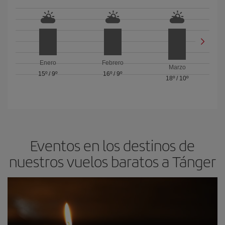
Enero
Febrero
Marzo
15º
/
9º
16º
/
9º
18º
/
10º
Eventos en los destinos de
nuestros vuelos baratos a Tánger