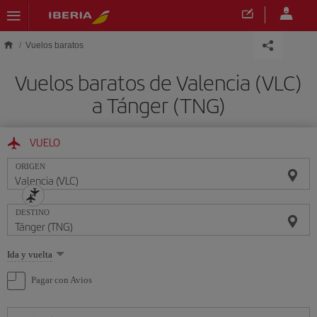
Saltar al contenido principal
Vuelos baratos
Vuelos baratos de Valencia (VLC)
a Tánger (TNG)
VUELO
ORIGEN
DESTINO
Seleccione
Ida y vuelta
una
opción
Pagar con Avios