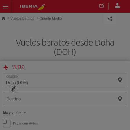
Saltar al contenido principal
Vuelos baratos
Oriente Medio
Vuelos baratos desde Doha
(DOH)
VUELO
ORIGEN
Destino
Seleccione
Ida y vuelta
una
opción
Pagar con Avios