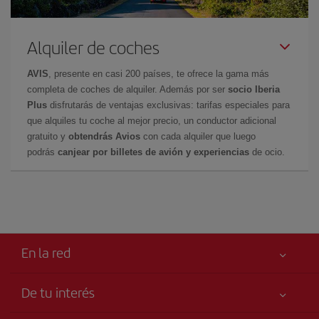
Alquiler de coches
AVIS
, presente en casi 200 países, te ofrece la gama más
completa de coches de alquiler. Además por ser
socio Iberia
Plus
disfrutarás de ventajas exclusivas: tarifas especiales para
que alquiles tu coche al mejor precio, un conductor adicional
gratuito y
obtendrás Avios
con cada alquiler que luego
podrás
canjear por billetes de avión y experiencias
de ocio.
En la red
De tu interés
Libro de reclamaciones
Tu seguridad es lo primero