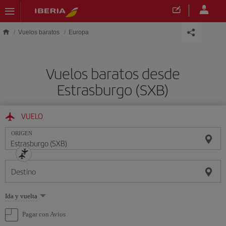
Saltar al contenido principal
Vuelos baratos
Europa
Vuelos baratos desde
Estrasburgo (SXB)
VUELO
ORIGEN
Destino
Seleccione
Ida y vuelta
una
opción
Pagar con Avios