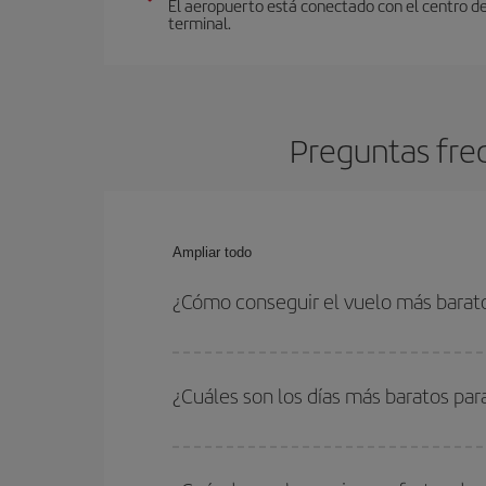
El aeropuerto está conectado con el centro de
terminal.
Preguntas fre
Ampliar todo
¿Cómo conseguir el vuelo más barat
Podrás ahorrar en tu billete de avión y conseguir
vuelta. Además, si no tienes decidido un destino c
¿Cuáles son los días más baratos par
Para saber qué días te saldrá más económico vol
quieres ir y en qué fechas habías pensado viajar