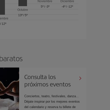
Noviembre
Diciembre
5º
/
-3º
-4º
/
-12º
Octubre
13º
/
5º
iembre
/
12º
 baratos
Consulta los
próximos eventos
Conciertos, teatro, festivales, danza...
Déjate inspirar por los mejores eventos
del calendario y reserva tu billete de