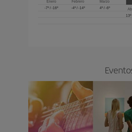
Enero
Febrero
Marzo
-7º
/
-16º
-4º
/
-14º
4º
/
-6º
Ab
13º
Eventos