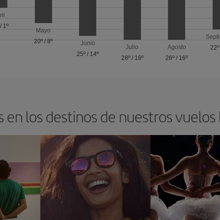
ril
/
1º
Mayo
Sept
20º
/
8º
Junio
Julio
Agosto
22º
25º
/
14º
28º
/
18º
26º
/
16º
 en los destinos de nuestros vuelos