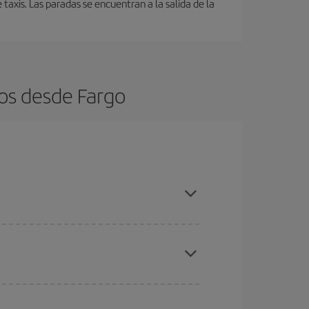
axis. Las paradas se encuentran a la salida de la
os desde Fargo
es ser flexible con las fechas y horarios de ida y
cuentras el vuelo más barato.
ratos
. Dinos desde dónde vuelas, a dónde
ra días cercanos
, tanto de ida como de vuelta,