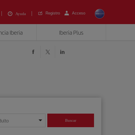
Registro
Acceso
Ayuda
cia Iberia
Iberia Plus
dulto
Buscar
o día/mes/año