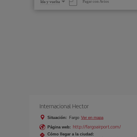
Seleccione
Pagar con Avios
Ida y vuelta
una
opción
Internacional Hector
Situación:
Fargo
Ver en mapa
http://fargoairport.com/
Página web:
Cómo llegar a la ciudad: