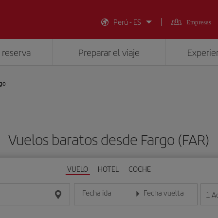
Perú - ES
Empresas
 reserva
Preparar el viaje
Experien
go
Vuelos baratos desde Fargo (FAR)
VUELO
HOTEL
COCHE
Fecha ida
Fecha vuelta
1
A
Introduce la fecha en formato día/mes/año
Introduce la fecha en format