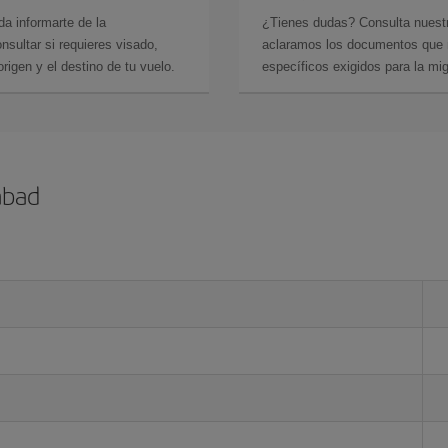
da informarte de la
¿Tienes dudas? Consulta nues
sultar si requieres visado,
aclaramos los documentos que ne
rigen y el destino de tu vuelo.
específicos exigidos para la mi
abad