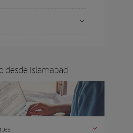
elo y de que las tarifas más baratas (turista)
lamabad.
ra el vuelo más barato.
lo desde Islamabad
ntes