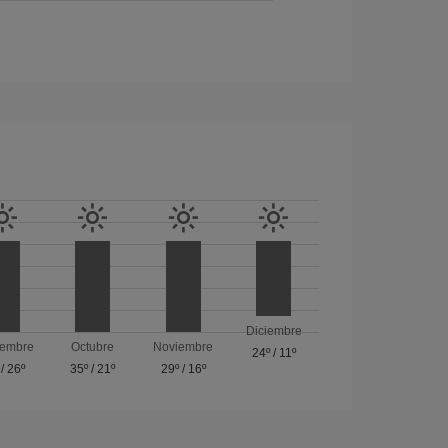
Diciembre
iembre
Octubre
Noviembre
24º
/
11º
/
26º
35º
/
21º
29º
/
16º