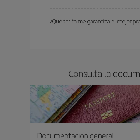
Cuanto antes reserves
tus vuelos, mejores precio
estén disponibles o se vayan agotando. Por eso,
¿Qué tarifa me garantiza el mejor p
En Iberia, tenemos distintas tarifas para garantiz
Consulta la docum
Documentación general