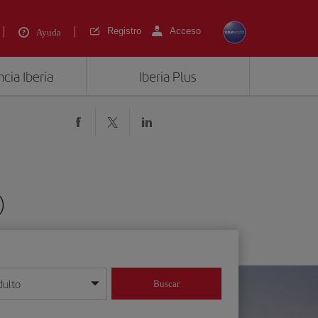
Registro
Acceso
Ayuda
cia Iberia
Iberia Plus
)
dulto
Buscar
o día/mes/año