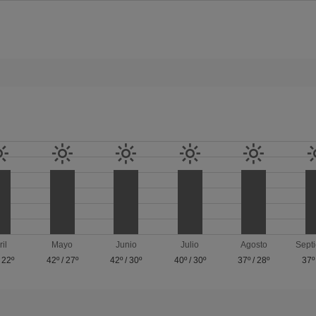
ril
Mayo
Junio
Julio
Agosto
Sept
/
22º
42º
/
27º
42º
/
30º
40º
/
30º
37º
/
28º
37º