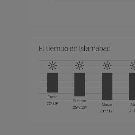
El tiempo en Islamabad
Enero
Febrero
22º
/
9º
Marzo
Ab
25º
/
12º
31º
/
17º
37º