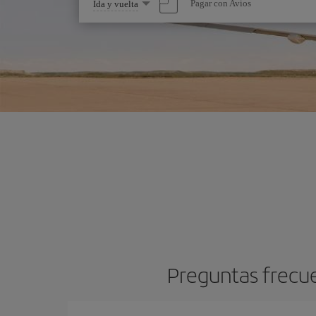
Seleccione
Pagar con Avios
Ida y vuelta
una
opción
Preguntas frecue