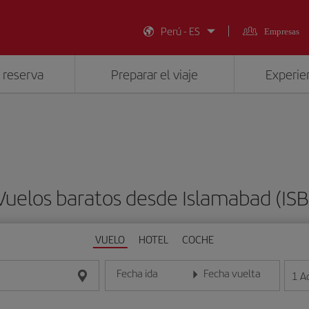
Perú - ES
Empresas
 reserva
Preparar el viaje
Experien
Vuelos baratos desde Islamabad (ISB
VUELO
HOTEL
COCHE
Fecha ida
Fecha vuelta
1
A
Introduce la fecha en formato día/mes/año
Introduce la fecha en format