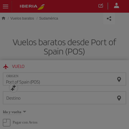
Saltar al contenido principal
Vuelos baratos
Sudamérica
Vuelos baratos desde Port of
Spain (POS)
VUELO
ORIGEN
Destino
Seleccione
Ida y vuelta
una
opción
Pagar con Avios