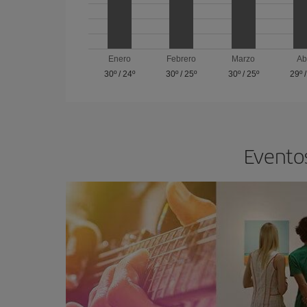
Enero
Febrero
Marzo
Ab
30º
/
24º
30º
/
25º
30º
/
25º
29º
Eventos