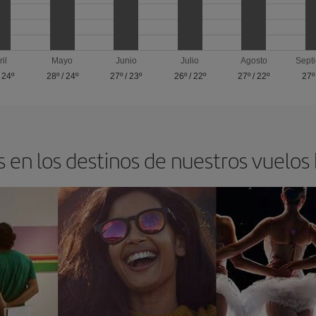
ril
Mayo
Junio
Julio
Agosto
Sept
/
24º
28º
/
24º
27º
/
23º
26º
/
22º
27º
/
22º
27º
 en los destinos de nuestros vuelos