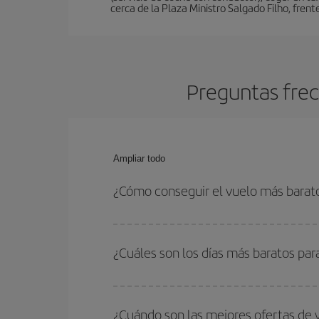
cerca de la Plaza Ministro Salgado Filho, frent
Preguntas frec
Ampliar todo
¿Cómo conseguir el vuelo más barat
Podrás ahorrar en tu billete de avión y conseguir
vuelta. Además, si no tienes decidido un destino c
¿Cuáles son los días más baratos par
Para saber qué días te saldrá más económico vol
quieres ir y en qué fechas habías pensado viajar
¿Cuándo son las mejores ofertas de 