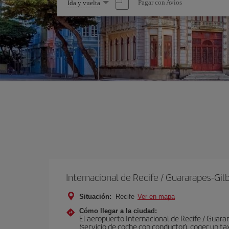
Seleccione
Pagar con Avios
Ida y vuelta
una
opción
Internacional de Recife / Guararapes-Gil
Situación:
Recife
Ver en mapa
Cómo llegar a la ciudad:
El aeropuerto Internacional de Recife / Guarar
(servicio de coche con conductor), coger un ta