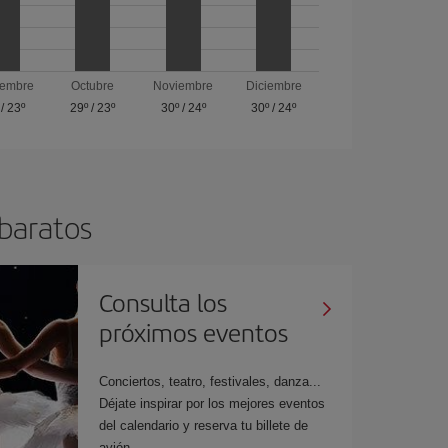
iembre
Octubre
Noviembre
Diciembre
/
23º
29º
/
23º
30º
/
24º
30º
/
24º
 baratos
Consulta los
próximos eventos
Conciertos, teatro, festivales, danza...
Déjate inspirar por los mejores eventos
del calendario y reserva tu billete de
avión