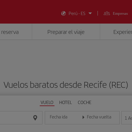
Perú - ES
Empresas
 reserva
Preparar el viaje
Experien
Vuelos baratos desde Recife (REC)
VUELO
HOTEL
COCHE
Fecha ida
Fecha vuelta
1
A
Introduce la fecha en formato día/mes/año
Introduce la fecha en format