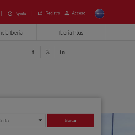
Registro
Acceso
Ayuda
cia Iberia
Iberia Plus
dulto
Buscar
o día/mes/año