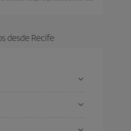
os desde Recife
es ser flexible con las fechas y horarios de ida y
cuentras el vuelo más barato.
ratos
. Dinos desde dónde vuelas, a dónde
ra días cercanos
, tanto de ida como de vuelta,