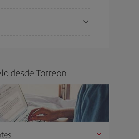
elo y de que las tarifas más baratas (turista)
rreon.
ra el vuelo más barato.
elo desde Torreon
ntes