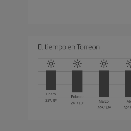
El tiempo en Torreon
Enero
Febrero
22º
/
9º
Marzo
Ab
24º
/
10º
29º
/
13º
32º