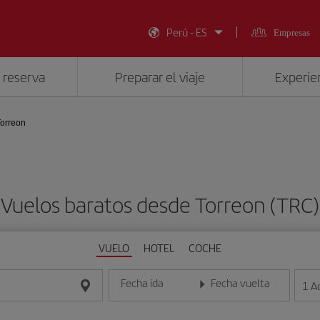
Perú - ES
Empresas
 reserva
Preparar el viaje
Experien
orreon
Vuelos baratos desde Torreon (TRC)
VUELO
HOTEL
COCHE
Fecha ida
Fecha vuelta
1
A
Introduce la fecha en formato día/mes/año
Introduce la fecha en format