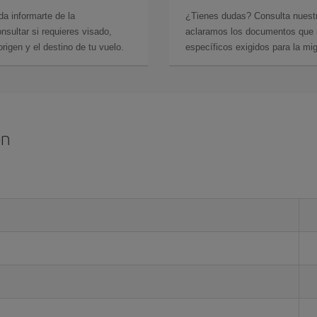
da informarte de la
¿Tienes dudas? Consulta nues
sultar si requieres visado,
aclaramos los documentos que ne
rigen y el destino de tu vuelo.
específicos exigidos para la mi
on