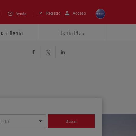
Registro
Acceso
Ayuda
cia Iberia
Iberia Plus
dulto
Buscar
o día/mes/año