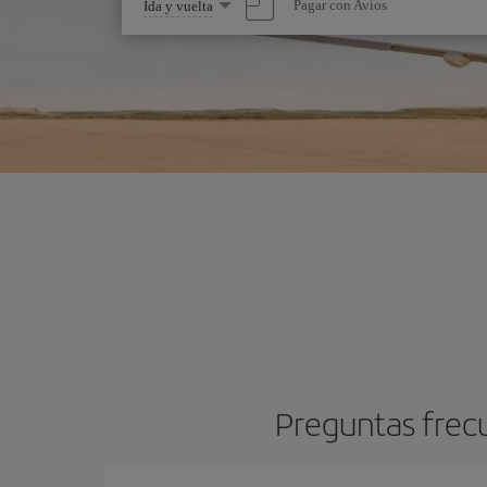
Seleccione
Pagar con Avios
Ida y vuelta
una
opción
Preguntas frec