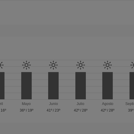
ril
Mayo
Junio
Julio
Agosto
Sept
/
16º
36º
/
19º
41º
/
23º
42º
/
28º
42º
/
28º
39º