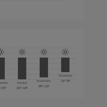
Diciembre
Noviembre
21º
/
8º
iembre
Octubre
26º
/
13º
/
25º
33º
/
19º