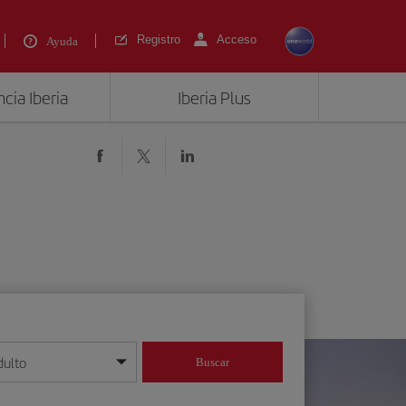
Registro
Acceso
Ayuda
cia Iberia
Iberia Plus
)
dulto
Buscar
o día/mes/año