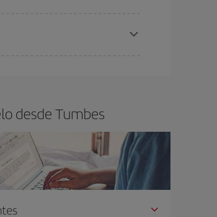
elo y de que las tarifas más baratas (turista)
umbes.
ra el vuelo más barato.
uelo desde Tumbes
ntes