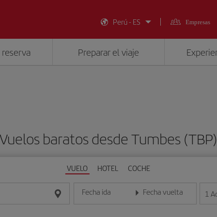
Perú - ES
Empresas
 reserva
Preparar el viaje
Experien
Vuelos baratos desde Tumbes (TBP
VUELO
HOTEL
COCHE
Fecha ida
Fecha vuelta
1
A
Introduce la fecha en formato día/mes/año
Introduce la fecha en format