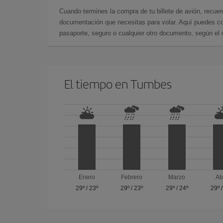
Cuando termines la compra de tu billete de avión, recuer
documentación que necesitas para volar. Aquí puedes con
pasaporte, seguro o cualquier otro documento, según el o
El tiempo en Tumbes
Enero
Febrero
Marzo
Ab
29º
/
23º
29º
/
23º
29º
/
24º
29º