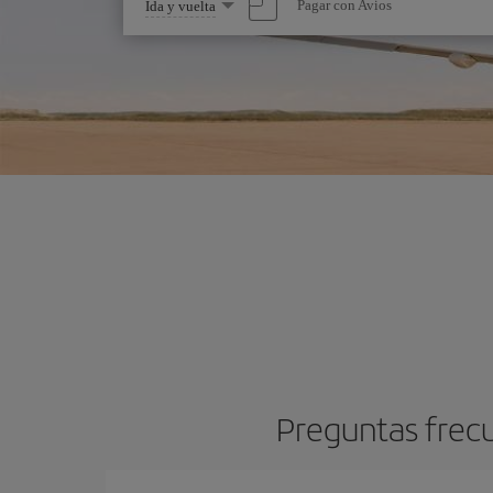
Seleccione
Pagar con Avios
Ida y vuelta
una
opción
Preguntas frec