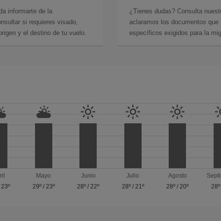
da informarte de la
¿Tienes dudas? Consulta nues
sultar si requieres visado,
aclaramos los documentos que ne
rigen y el destino de tu vuelo.
específicos exigidos para la mi
ril
Mayo
Junio
Julio
Agosto
Sept
/
23º
29º
/
23º
28º
/
22º
28º
/
21º
28º
/
20º
28º