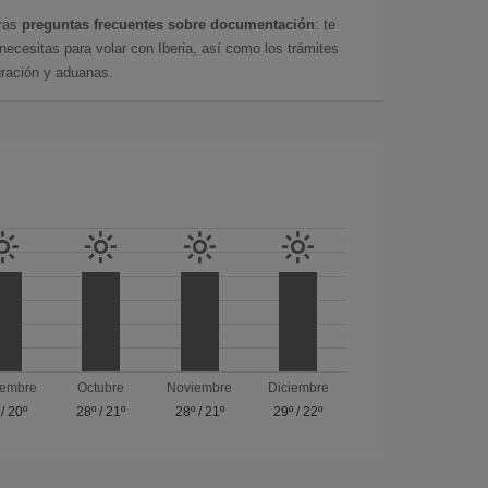
tras
preguntas frecuentes sobre documentación
: te
cesitas para volar con Iberia, así como los trámites
gración y aduanas.
iembre
Octubre
Noviembre
Diciembre
/
20º
28º
/
21º
28º
/
21º
29º
/
22º