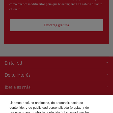
cómo puedes modificarlos para que te acompañen en cabina durante
el vuelo.
Descarga gratuita
En la red
De tu interés
Iberia es más
Transparencia
Usamos cookies analíticas, de personalización de
contenido, y de publicidad personalizada (propias y de
Venta telefónica
terceros) para mostrarte contenido útil y basado en tus