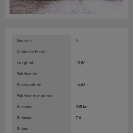
Motores:
2
Unidades Iberia:
-
Longitud:
15,52 m
Fabricante:
-
Envergadura:
14,63 m
Fabricante motores:
-
Alcance:
835 km
Butacas:
7-9
Rutas:
-