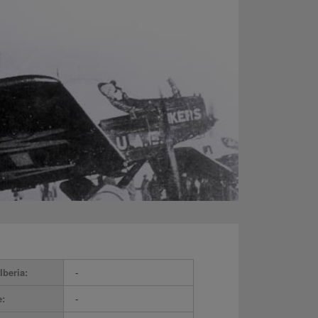
Iberia:
-
e:
-