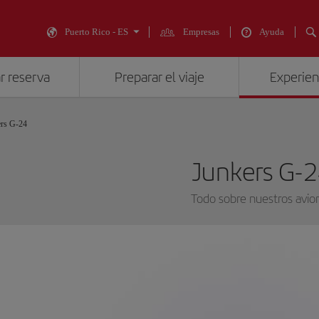
Puerto Rico - ES
Empresas
Ayuda
r reserva
Preparar el viaje
Experienc
ers G-24
Junkers G-
Todo sobre nuestros avio