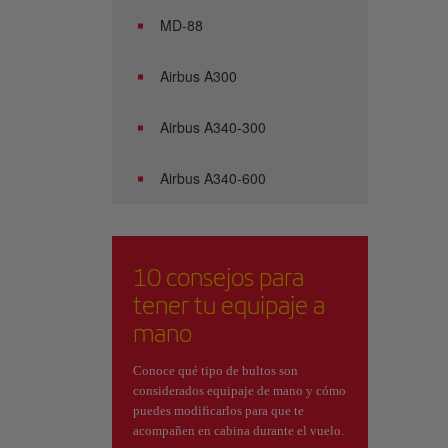
MD-88
Airbus A300
Airbus A340-300
Airbus A340-600
10 consejos para
tener tu equipaje a
mano
Conoce qué tipo de bultos son
considerados equipaje de mano y cómo
puedes modificarlos para que te
acompañen en cabina durante el vuelo.