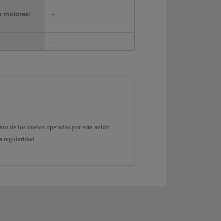
e motores:
-
-
ento de los vuelos operados por este avión
a regularidad.