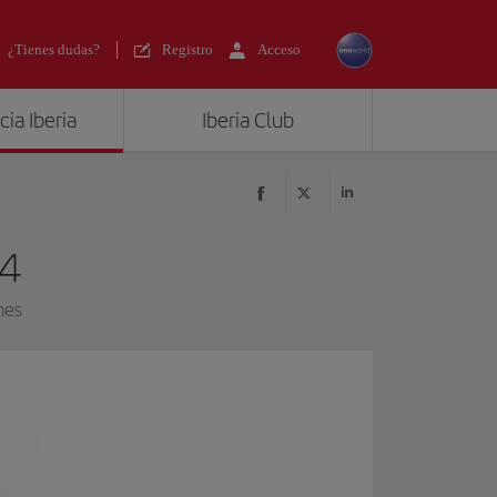
¿Tienes dudas?
Registro
Acceso
ia Iberia
Iberia Club
24
nes