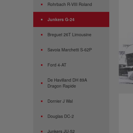
Rohrbach R-VIII Roland
Junkers G-24
Breguet 26T Limousine
Savoia Marchetti S-62P
Ford 4-AT
De Havilland DH 89A
Dragon Rapide
Dornier J Wal
Douglas DC-2
Junkers JU-52