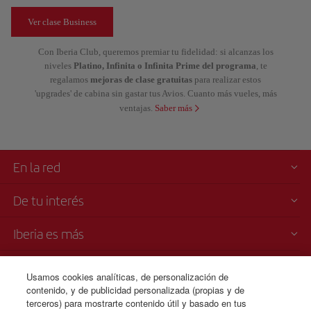
Ver clase Business
Con Iberia Club, queremos premiar tu fidelidad: si alcanzas los
niveles
Platino, Infinita o Infinita Prime del programa
, te
regalamos
mejoras de clase gratuitas
para realizar estos
'upgrades' de cabina sin gastar tus Avios. Cuanto más vueles, más
ventajas.
Saber más
En la red
De tu interés
Iberia es más
Transparencia
Usamos cookies analíticas, de personalización de
contenido, y de publicidad personalizada (propias y de
Venta telefónica
terceros) para mostrarte contenido útil y basado en tus