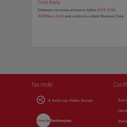
Frota Iberia
Embarque em nossas aeronaves Airbus
A319
,
A320
,
A320Neo
e
A321
para conhecer a cabine Business Class.
Na rede
Confi
Sua s
A Iberia nas Redes Sociais
Decla
Iberi