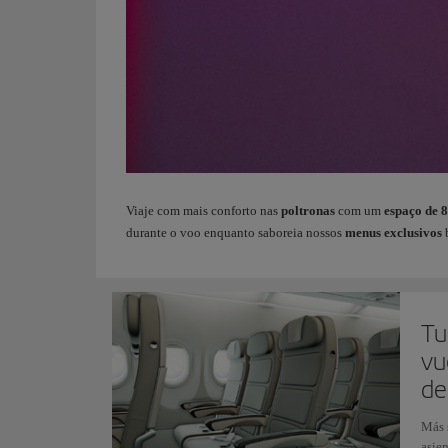
Viaje com mais conforto nas
poltronas
com um
espaço de 8
durante o voo enquanto saboreia nossos
menus exclusivos
b
Tu
vu
de
Más s
asien