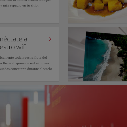
 y más espacio en tu sitio.
néctate a
estro wifi
icamente toda nuestra flota del
o Iberia dispone de red wifi para
puedas conectarte durante el vuelo.