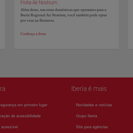
Frota Air Nostrum
Além disso, nas rotas domésticas que operamos para a
Iberia Regional Air Nostrum, você também pode optar
por voar na Business.
Conheça a frota
ra
Iberia é mais
egurança em primeiro lugar
Novidades e notícias
ração de acessibilidade
Grupo Iberia
a acessível
Site para agências