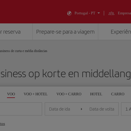
Portugal - PT
Empresa
r reserva
Prepare-se para a viagem
Experiênc
siness de curta e média distâncias
siness op korte en middellan
VOO
VOO + HOTEL
VOO + CARRO
HOTEL
CARRO
1 
Data de ida
Data de volta
etos