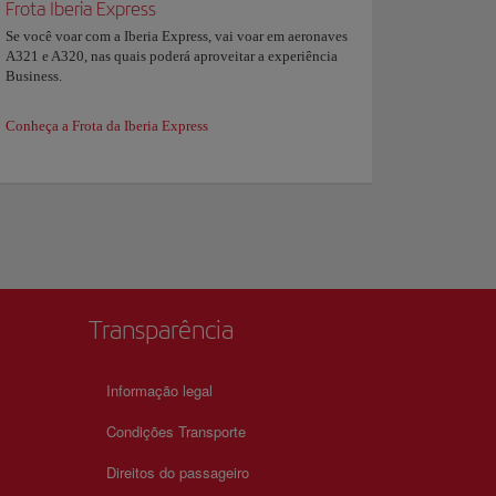
Frota Iberia Express
Se você voar com a Iberia Express, vai voar em aeronaves
A321 e A320, nas quais poderá aproveitar a experiência
Business.
Conheça a Frota da Iberia Express
Transparência
Informação legal
Condições Transporte
Direitos do passageiro