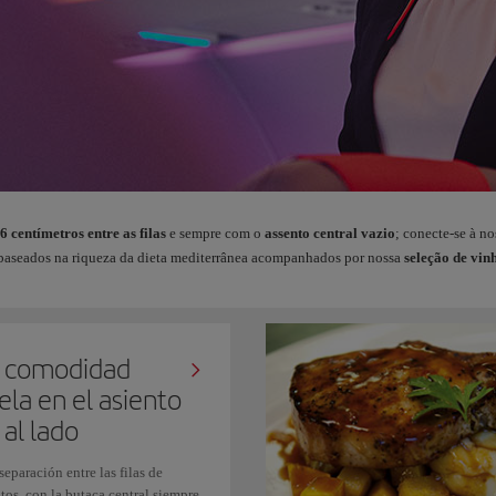
6 centímetros entre as filas
e sempre com o
assento central vazio
; conecte-se à n
aseados na riqueza da dieta mediterrânea acompanhados por nossa
seleção de vin
 comodidad
ela en el asiento
 al lado
eparación entre las filas de
tos, con la butaca central siempre