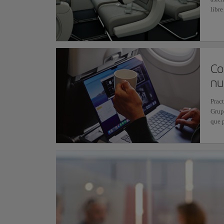
libre
Co
nu
Pract
Grup
que 