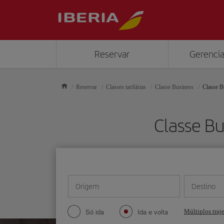
Reservar
Gerencia
Reservar
Classes tarifárias
Classe Business
Classe Bu
Classe Bu
Origem
Destino
Só ida
Ida e volta
Múltiplos traj