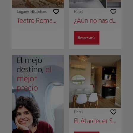
Lugares Históricos
Hotel
Teatro Romano
¿Aún no has decidido dónde alojarte?
Reservar
El mejor
destino,
el
mejor
precio
Hotel
El Atardecer Skyline