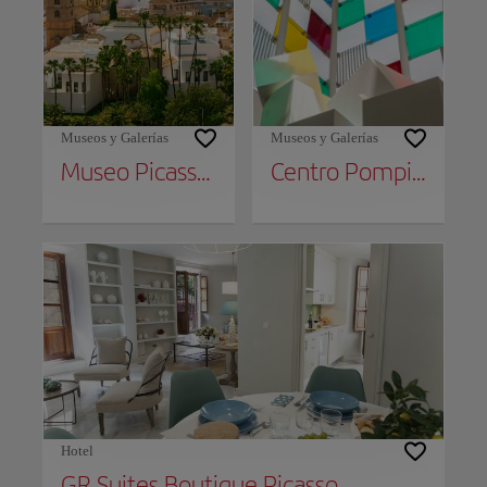
Museos y Galerías
Museos y Galerías
Museo Picasso Málaga
Centro Pompidou Málaga
Hotel
GR Suites Boutique Picasso