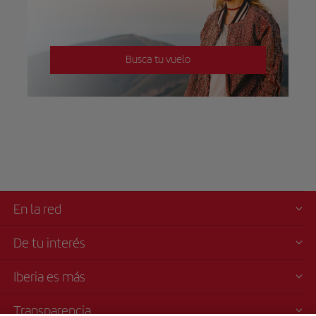
Busca tu vuelo
En la red
De tu interés
Iberia es más
Transparencia