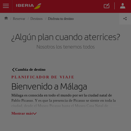
Reservar
Destinos
Disfruta tu destino
¿Algún plan cuando aterrices?
Nosotros los tenemos todos
PLANIFICADOR DE VIAJE
Cambia de destino
Descubre tu próximo destino
PLANIFICADOR DE VIAJE
Bienvenido a
Málaga
Málaga es conocida en todo el mundo por ser la ciudad natal de
Pablo Picasso. Y es que la presencia de Picasso se siente en toda la
ciudad, desde el Museo Picasso hasta el Museo Casa Natal de
Nuestros destinos
Picasso. Además de los cientos de obras de arte que hay en estos
Mostrar lista
Mostrar más
museos, se ofrecen visitas guiadas a varios lugares emblemáticos de
Málaga que fueron significativos para Picasso y su familia.
Todas las áreas
Europa
América del Sur
Norteaméri